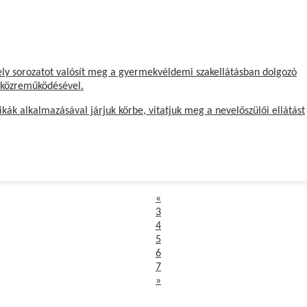
ly sorozatot valósít meg a gyermekvéldemi szakellátásban dolgozó
 közreműködésével.
ák alkalmazásával járjuk körbe, vitatjuk meg a nevelőszülői ellátást
Előző
«
3
4
5
6
7
»