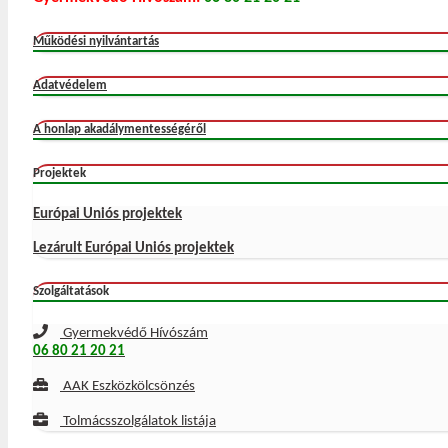
Működési nyilvántartás
Adatvédelem
A honlap akadálymentességéről
Projektek
Európai Uniós projektek
Lezárult Európai Uniós projektek
Szolgáltatások
Gyermekvédő Hívószám
06 80 21 20 21
AAK Eszközkölcsönzés
Tolmácsszolgálatok listája