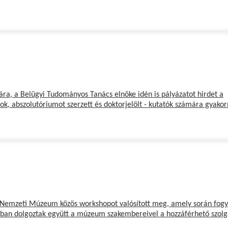
kára, a Belügyi Tudományos Tanács elnöke idén is pályázatot hirdet a
zok,
abszolutóriumot szerzett és doktorjelölt - kutatók számára gyakor
ar Nemzeti Múzeum közös workshopot valósított meg, amely során fog
mában dolgoztak együtt a múzeum szakembereivel a hozzáférhető szolg