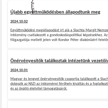
Z
E
T
Újabb együttműködésben állapodtunk meg
2024.10.02
Együttműködési megállapodást írt alá a Slachta Margit Nemzeti
intézmény csatlakozott a gondoskodáspolitikai képzésekhez.
Az
főigazgatója mellett jelen volt Kondor Péter diakóniáért felelő
Önérvényesítők találkoztak intézetünk vezetői
2024.10.01
Magyar és lengyel önérvényesítők csoportja találkozott a Slac
dolgozik az
NSZI az intézményi férőhely kiváltás és a foglalkoz
és az önálló életvitel támogatásáról.