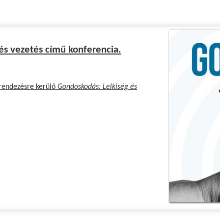
és vezetés című konferencia.
grendezésre kerülő
Gondoskodás: Lelkiség és