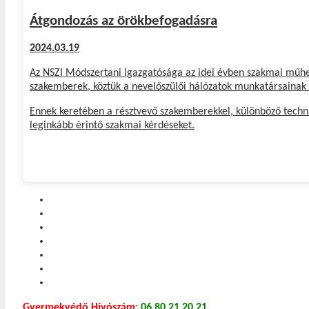
Átgondozás az örökbefogadásra
2024.03.19
Az NSZI Módszertani Igazgatósága az idei évben szakmai műhe
szakemberek, köztük a nevelőszülői hálózatok munkatársainak
Ennek keretében a résztvevő szakemberekkel, különböző technik
leginkább érintő szakmai kérdéseket.
Gyermekvédő Hívószám:
06 80 21 20 21