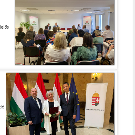
lelős
zló