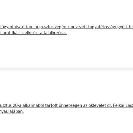
lügyminisztérium augusztus végén kinevezett fogyatékosságügyért fe
llamtitkár is elkísért a találkozóra.
usztus 20-a alkalmából tartott ünnepségen az oklevelet dr. Felkai Lás
nyaulájában.