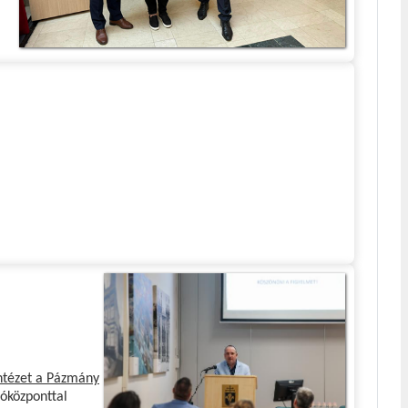
Intézet a Pázmány
tóközponttal