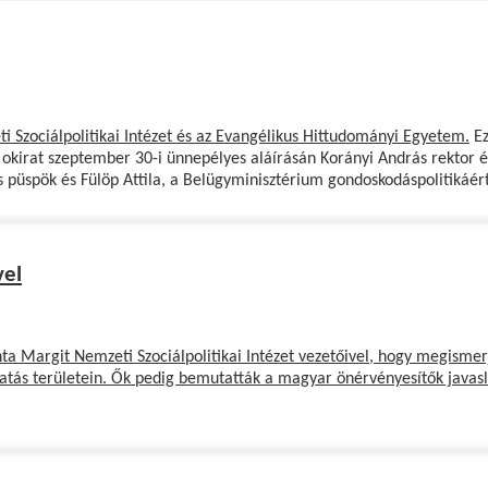
 Szociálpolitikai Intézet és az
Evangélikus Hittudományi Egyetem
.
Ez
 okirat szeptember 30-i ünnepélyes aláírásán Korányi András rektor és 
s püspök és Fülöp Attila, a Belügyminisztérium gondoskodáspolitikáért 
vel
hta Margit Nemzeti Szociálpolitikai Intézet vezetőivel, hogy megisme
tatás területein. Ők pedig bemutatták a magyar önérvényesítők javasla