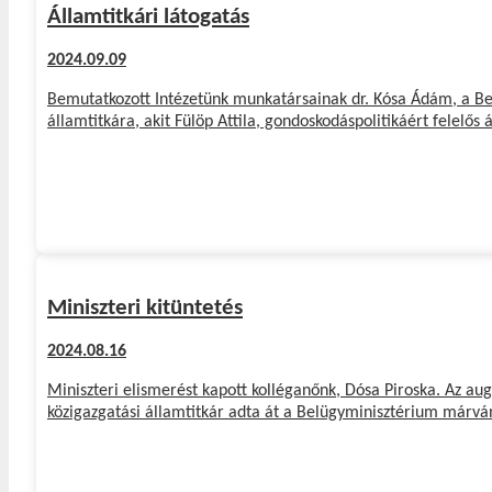
Államtitkári látogatás
2024.09.09
Bemutatkozott Intézetünk munkatársainak dr. Kósa Ádám, a Be
államtitkára, akit Fülöp Attila, gondoskodáspolitikáért felelős á
Miniszteri kitüntetés
2024.08.16
Miniszteri elismerést kapott kolléganőnk, Dósa Piroska. Az aug
közigazgatási államtitkár adta át a Belügyminisztérium márvá