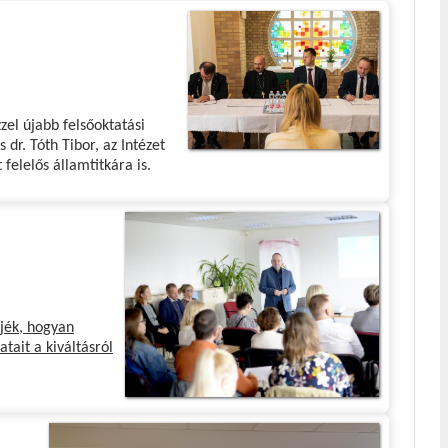
zel újabb felsőoktatási
dr. Tóth Tibor, az Intézet
felelős államtitkára is.
rjék, hogyan
tait a kiváltásról