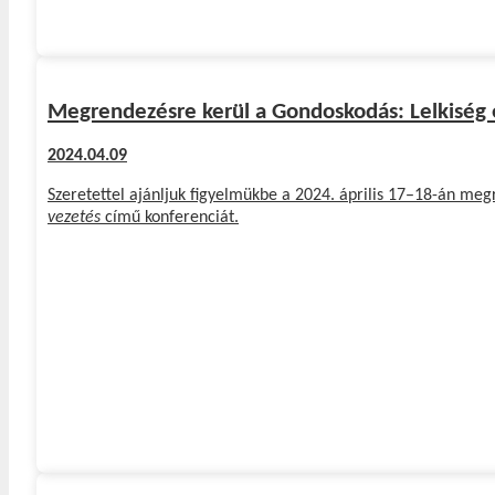
Megrendezésre kerül a Gondoskodás: Lelkiség 
2024.04.09
Szeretettel ajánljuk figyelmükbe a 2024. április 17–18-án me
vezetés
című konferenciát.