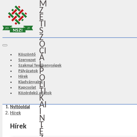
M
Z
E
TI
S
Z
O
CI
Köszöntő
Á
Szervezet
L
Szakmai Tevékenységek
P
Pályázatok
O
Hírek
Kiadványaink
LI
Kapcsolat
TI
Közérdekű adatok
K
AI
Nyitóoldal
I
Hírek
N
T
Hírek
É