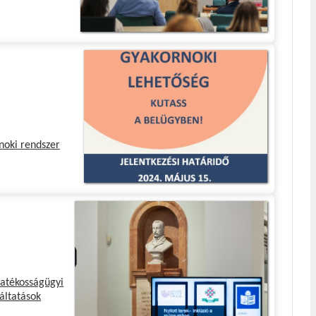
noki rendszer
yatékosságügyi
áltatások