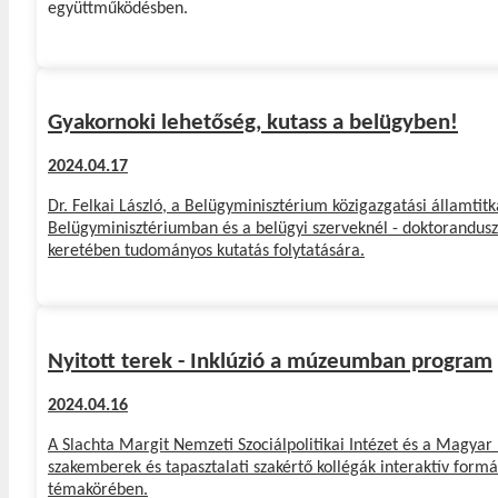
együttműködésben.
Gyakornoki lehetőség, kutass a belügyben!
2024.04.17
Dr. Felkai László, a Belügyminisztérium közigazgatási államtit
Belügyminisztériumban és a belügyi szerveknél - doktorandus
keretében tudományos kutatás folytatására.
Nyitott terek - Inklúzió a múzeumban program
2024.04.16
A Slachta Margit Nemzeti Szociálpolitikai Intézet és a Magy
szakemberek és tapasztalati szakértő kollégák interaktív for
témakörében.