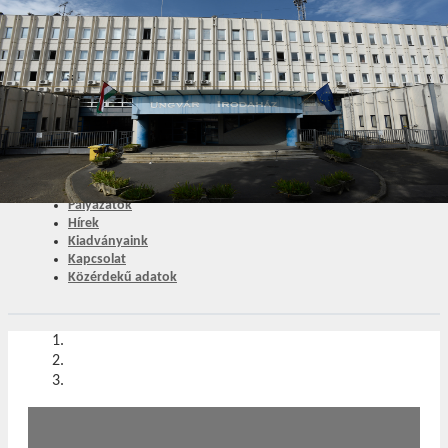
SLACHTA MARGIT NEMZETI SZOCIÁLPOLITIKAI
INTÉZET
Köszöntő
Szervezet
Szakmai Tevékenységek
Pályázatok
Hírek
Kiadványaink
Kapcsolat
Közérdekű adatok