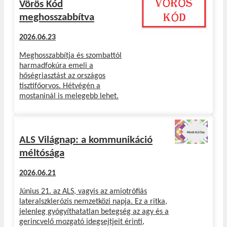
Vörös Kód
meghosszabbítva
2026.06.23
Meghosszabbítja és szombattól
harmadfokúra emeli a
hőségriasztást az országos
tisztifőorvos. Hétvégén a
mostaninál is melegebb lehet.
ALS Világnap: a kommunikáció
méltósága
2026.06.21
Június 21. az ALS, vagyis az amiotrófiás
lateralszklerózis nemzetközi napja. Ez a ritka,
jelenleg gyógyíthatatlan betegség az agy és a
gerincvelő mozgató idegsejtjeit érinti,