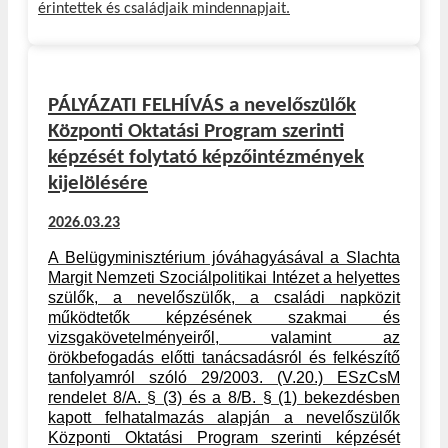
érintettek és családjaik mindennapjait.
PÁLYÁZATI FELHÍVÁS a nevelőszülők
Központi Oktatási Program szerinti
képzését folytató képzőintézmények
kijelölésére
2026.03.23
A Belügyminisztérium jóváhagyásával a Slachta
Margit Nemzeti Szociálpolitikai Intézet a helyettes
szülők, a nevelőszülők, a családi napközit
működtetők képzésének szakmai és
vizsgakövetelményeiről, valamint az
örökbefogadás előtti tanácsadásról és felkészítő
tanfolyamról szóló 29/2003. (V.20.) ESzCsM
rendelet 8/A. § (3) és a 8/B. § (1) bekezdésben
kapott felhatalmazás alapján a nevelőszülők
Központi Oktatási Program szerinti képzését