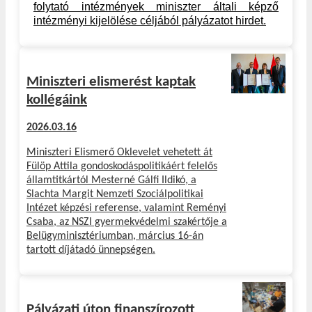
folytató intézmények miniszter általi képző
intézményi kijelölése céljából pályázatot hirdet.
Miniszteri elismerést kaptak
kollégáink
2026.03.16
Miniszteri Elismerő Oklevelet vehetett át
Fülöp Attila gondoskodáspolitikáért felelős
államtitkártól Mesterné Gálfi Ildikó, a
Slachta Margit Nemzeti Szociálpolitikai
Intézet képzési referense, valamint Reményi
Csaba, az NSZI gyermekvédelmi szakértője a
Belügyminisztériumban, március 16-án
tartott díjátadó ünnepségen.
Pályázati úton finanszírozott