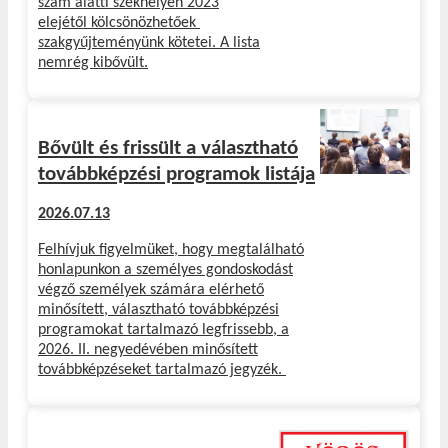
szám alatti székhelyén 2023
elejétől kölcsönözhetőek
szakgyűjteményünk kötetei. A lista
nemrég kibővült.
Bővült és frissült a választható
továbbképzési programok listája
2026.07.13
Felhívjuk figyelmüket, hogy megtalálható
honlapunkon a személyes gondoskodást
végző személyek számára elérhető
minősített, választható továbbképzési
programokat tartalmazó legfrissebb, a
2026. II. negyedévében minősített
továbbképzéseket tartalmazó jegyzék.