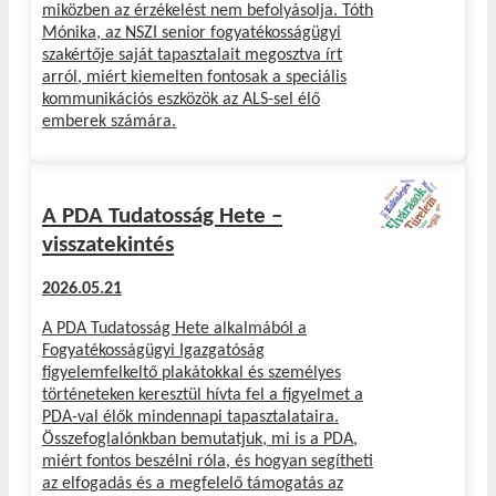
miközben az érzékelést nem befolyásolja. Tóth
Mónika, az NSZI senior fogyatékosságügyi
szakértője saját tapasztalait megosztva írt
arról, miért kiemelten fontosak a speciális
kommunikációs eszközök az ALS-sel élő
emberek számára.
A PDA Tudatosság Hete –
visszatekintés
2026.05.21
A PDA Tudatosság Hete alkalmából a
Fogyatékosságügyi Igazgatóság
figyelemfelkeltő plakátokkal és személyes
történeteken keresztül hívta fel a figyelmet a
PDA-val élők mindennapi tapasztalataira.
Összefoglalónkban bemutatjuk, mi is a PDA,
miért fontos beszélni róla, és hogyan segítheti
az elfogadás és a megfelelő támogatás az