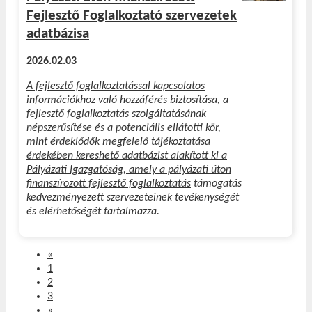
Fejlesztő Foglalkoztató szervezetek
adatbázisa
2026.02.03
A fejlesztő foglalkoztatással kapcsolatos
információkhoz való hozzáférés biztosítása, a
fejlesztő foglalkoztatás szolgáltatásának
népszerűsítése és a potenciális ellátotti kör,
mint érdeklődők megfelelő tájékoztatása
érdekében kereshető adatbázist alakított ki a
Pályázati Igazgatóság, amely a pályázati úton
finanszírozott
fejlesztő foglalkoztatás
támogatás
kedvezményezett szervezeteinek tevékenységét
és elérhetőségét tartalmazza.
«
1
2
3
»