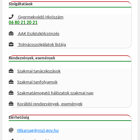
Szolgáltatások
Gyermekvédő Hívószám
06 80 21 20 21
AAK Eszközkölcsönzés
Tolmácsszolgálatok listája
Rendezvények, események
Szakmai tanácskozások
Szakmai tanfolyamok
Szakmatámogató hálózatok szakmai nap
Korábbi rendezvények, események
Elérhetőség
titkarsag@nszi.gov.hu