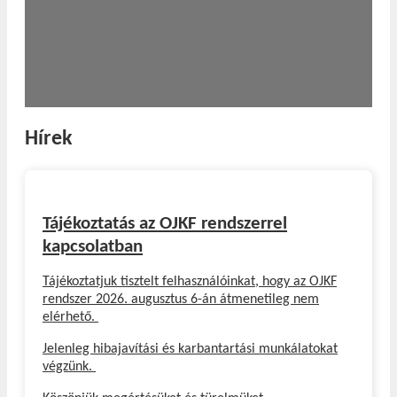
Előző
Következő
Hírek
Tájékoztatás az OJKF rendszerrel
kapcsolatban
Tájékoztatjuk tisztelt felhasználóinkat, hogy az OJKF
rendszer 2026. augusztus 6-án átmenetileg nem
elérhető.
Jelenleg hibajavítási és karbantartási munkálatokat
végzünk.