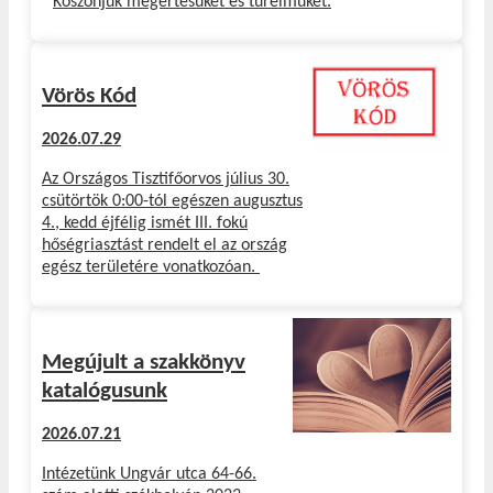
Köszönjük megértésüket és türelmüket.
Vörös Kód
2026.07.29
Az Országos Tisztifőorvos július 30.
csütörtök 0:00-tól egészen augusztus
4., kedd éjfélig ismét III. fokú
hőségriasztást rendelt el az ország
egész területére vonatkozóan.
Megújult a szakkönyv
katalógusunk
2026.07.21
Intézetünk Ungvár utca 64-66.