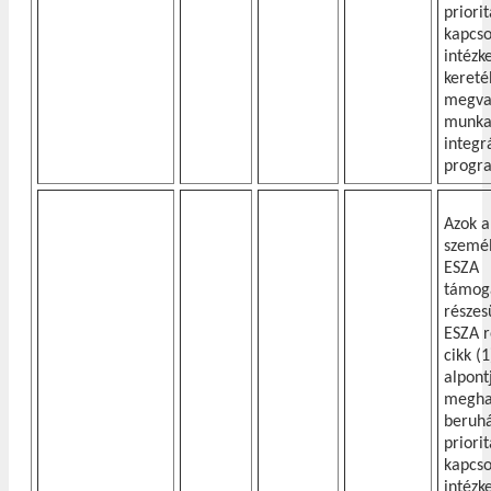
priori
kapcs
intézk
keret
megva
munka
integr
progr
Azok a
személ
ESZA
támog
részes
ESZA r
cikk (1)
alpont
megha
beruhá
priori
kapcs
intézk