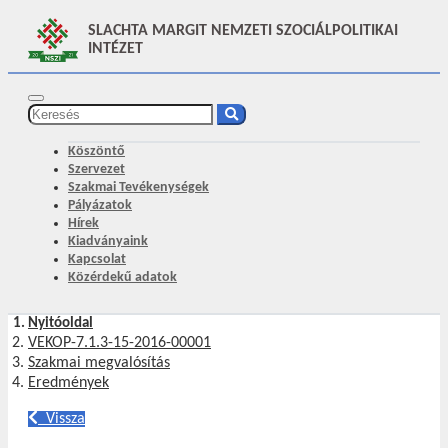
SLACHTA MARGIT NEMZETI SZOCIÁLPOLITIKAI
INTÉZET
Köszöntő
Szervezet
Szakmai Tevékenységek
Pályázatok
Hírek
Kiadványaink
Kapcsolat
Közérdekű adatok
Nyitóoldal
VEKOP-7.1.3-15-2016-00001
Szakmai megvalósítás
Eredmények
Vissza