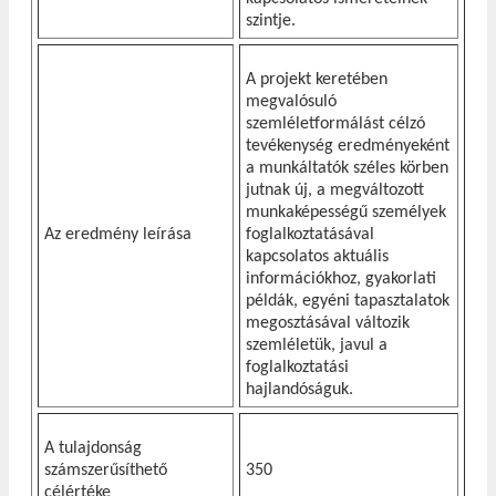
szintje.
A projekt keretében
megvalósuló
szemléletformálást célzó
tevékenység eredményeként
a munkáltatók széles körben
jutnak új, a megváltozott
munkaképességű személyek
Az eredmény leírása
foglalkoztatásával
kapcsolatos aktuális
információkhoz, gyakorlati
példák, egyéni tapasztalatok
megosztásával változik
szemléletük, javul a
foglalkoztatási
hajlandóságuk.
A tulajdonság
számszerűsíthető
350
célértéke