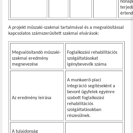
hónap
terjed
értend
A projekt műszaki-szakmai tartalmával és a megvalósítással
kapcsolatos számszerűsített szakmai elvárások:
Megvalósítandó műszaki-
Foglalkozási rehabilitációs
szakmai eredmény
szolgáltatásokat
megnevezése
igénybevevők száma
A munkaerő-piaci
integráció segítéseként a
bevont ügyfelek egyénre
Az eredmény leírása
szabott foglalkozási
rehabilitációs
szolgáltatásokban
részesülnek.
A tulajdonság