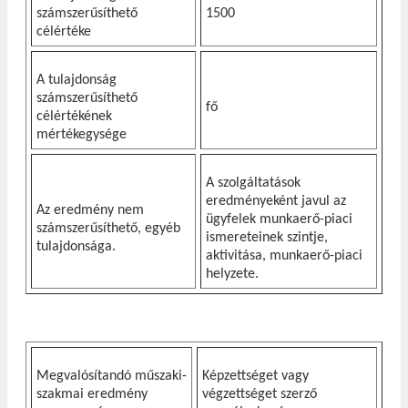
számszerűsíthető
1500
célértéke
A tulajdonság
számszerűsíthető
fő
célértékének
mértékegysége
A szolgáltatások
eredményeként javul az
Az eredmény nem
ügyfelek munkaerő-piaci
számszerűsíthető, egyéb
ismereteinek szintje,
tulajdonsága.
aktivitása, munkaerő-piaci
helyzete.
Megvalósítandó műszaki-
Képzettséget vagy
szakmai eredmény
végzettséget szerző