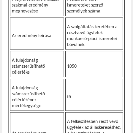
szakmai eredmény
ismereteket szerző
megnevezése
személyek száma.
A szolgáltatás keretében a
résztvevő ügyfelek
Az eredmény leírása
munkaerő-piaci ismeretei
bővülnek.
A tulajdonság
számszerűsíthető
1050
célértéke
A tulajdonság
számszerűsíthető
fő
célértékének
mértékegysége
A felkészítésben részt vevő
ügyfelek az álláskereséshez,