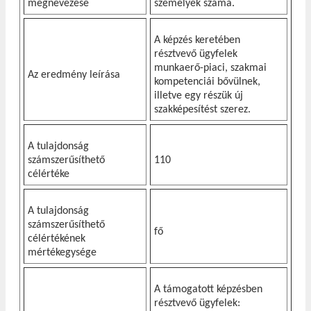
megnevezése
személyek száma.
A képzés keretében
résztvevő ügyfelek
munkaerő-piaci, szakmai
Az eredmény leírása
kompetenciái bővülnek,
illetve egy részük új
szakképesítést szerez.
A tulajdonság
számszerűsíthető
110
célértéke
A tulajdonság
számszerűsíthető
fő
célértékének
mértékegysége
A támogatott képzésben
résztvevő ügyfelek: