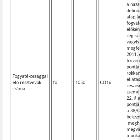
a haza
definí
alapjá
fogyat
élőkén
regisz
vagyis
megfel
2011. 
törvén
pontjá
rokkan
Fogyatékossággal
ellátá
élő résztvevők
fő
1050
CO16
részes
száma
személ
22. § a
pontjá
a 38/C
bekez
megha
megvál
munka