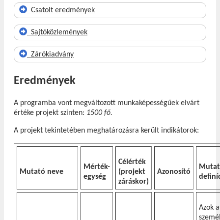
Csatolt eredmények
Sajtóközlemények
Zárókiadvány
Eredmények
A programba vont megváltozott munkaképességűek elvárt
értéke projekt szinten:
1500 fő.
A projekt tekintetében meghatározásra került indikátorok:
Célérték
Mérték-
Muta
Mutató neve
(projekt
Azonosító
egység
definí
záráskor)
Azok a
személ