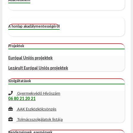
Adatvédelem
A honlap akadálymentességéről
Projektek
Európai Uniós projektek
Lezárult Európai Uniós projektek
Szolgáltatások
Gyermekvédő Hívószám
06 80 21 20 21
AAK Eszközkölcsönzés
Tolmácsszolgálatok listája
Rendezvények, események