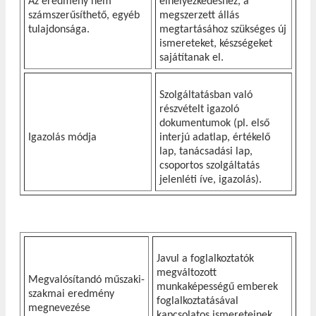
Az eredmény nem
elhelyezkedéshez, a
számszerűsíthető, egyéb
megszerzett állás
tulajdonsága.
megtartásához szükséges új
ismereteket, készségeket
sajátítanak el.
Szolgáltatásban való
részvételt igazoló
dokumentumok (pl. első
Igazolás módja
interjú adatlap, értékelő
lap, tanácsadási lap,
csoportos szolgáltatás
jelenléti íve, igazolás).
Javul a foglalkoztatók
megváltozott
Megvalósítandó műszaki-
munkaképességű emberek
szakmai eredmény
foglalkoztatásával
megnevezése
kapcsolatos ismereteinek