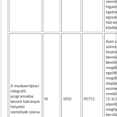
szemé
fogalm
egyén
egysze
hátrán
küzdhe
Azon 
száma
összesí
bevon
követ
megkö
együt
megál
alapjá
A munkaerőpiaci
veszne
integráló
rendel
programokba
fő
1050
PO711
(1) b) i
bevont hátrányos
alpont
helyzetű
megha
személyek száma
beruhá