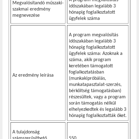
Megvalósítandó műszaki-
időszakában legalább 3
szakmai eredmény
hónapig foglalkoztatott
megnevezése
ügyfelek száma
A program megvalósítás
időszakában legalább 3
hónapig foglalkoztatott
ügyfelek száma: Azoknak a
száma, akik program
keretében támogatott
foglalkoztatásban
Az eredmény leírása
(munkakipróbálás,
munkatapasztalat-szerzés,
bérköltség támogatásban)
részesültek, vagy a program
során támogatás nélkül
elhelyezkedtek és legalább 3
hónapig foglalkoztatták őket.
A tulajdonság
számszerűsíthető
550