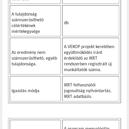
A tulajdonság
számszerűsíthető
db
célértékének
mértékegysége
A VEKOP projekt keretében
Az eredmény nem
együttműködés iránt
számszerűsíthető, egyéb
érdeklődő az IKRT
tulajdonsága.
rendszerben regisztrált új
munkáltatók száma.
IKRT felhasználói
Igazolás módja
jogosultság nyilvántartás,
IKRT adatbázis.
A program megvalósítás