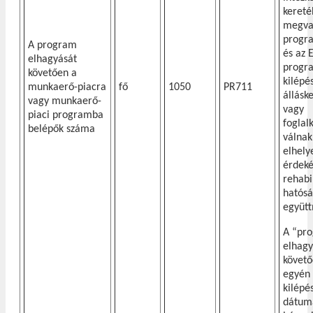
keret
megva
progr
A program
és az 
elhagyását
progr
követően a
kilépé
munkaerő-piacra
fő
1050
PR711
állásk
vagy munkaerő-
vagy
piaci programba
foglal
belépők száma
válnak
elhely
érdek
rehabi
hatósá
együt
A “pr
elhagy
követő
egyén
kilépé
dátum