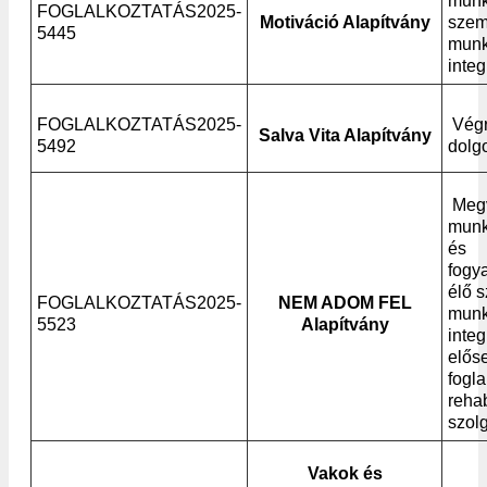
munk
FOGLALKOZTATÁS2025-
Motiváció Alapítvány
szem
5445
munk
integ
FOGLALKOZTATÁS2025-
Vég
Salva Vita Alapítvány
5492
dolg
Megv
munk
és
fogy
élő 
FOGLALKOZTATÁS2025-
NEM ADOM FEL
munk
5523
Alapítvány
integ
elős
fogla
rehab
szol
Vakok és