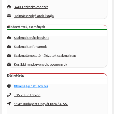
AAK Eszközkölcsönzés
Tolmácsszolgálatok listája
Rendezvények, események
Szakmai tanácskozások
Szakmai tanfolyamok
Szakmatámogató hálózatok szakmai nap
Korábbi rendezvények, események
Elérhetőség
titkarsag@nszi.gov.hu
+36 20 381 2988
1142 Budapest Ungvár utca 64-66.