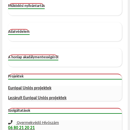
Működési nyilvántartás
Adatvédelem
A honlap akadálymentességéről
Projektek
Európai Uniós projektek
Lezárult Európai Uniós projektek
Szolgáltatások
Gyermekvédő Hívószám
06 80 21 20 21