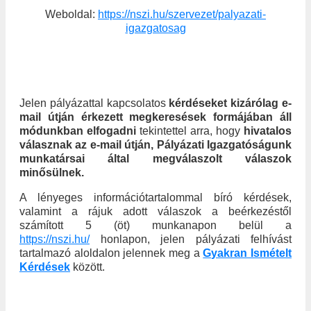
Weboldal:
https://nszi.hu/szervezet/palyazati-
igazgatosag
Jelen pályázattal kapcsolatos
kérdéseket kizárólag e-
mail útján érkezett megkeresések formájában áll
módunkban elfogadni
tekintettel arra, hogy
hivatalos
válasznak az e-mail útján, Pályázati Igazgatóságunk
munkatársai által megválaszolt válaszok
minősülnek.
A lényeges információtartalommal bíró kérdések,
valamint a rájuk adott válaszok a beérkezéstől
számított 5 (öt) munkanapon belül a
https://nszi.hu/
honlapon, jelen pályázati felhívást
tartalmazó aloldalon jelennek meg a
Gyakran Ismételt
Kérdések
között.