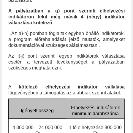
biztosítson.
A pályázatban a g) pont szerinti elhelyezési
indikátoron felül még másik 4 (négy) indikátor
választása kötelező.
„
Az a)-h) pontban foglaltak egyben önálló indikátorok,
a program előrehaladását jelző mutatók, amelyeket
dokumentációval szükséges alátámasztani.
Az i)-j) pont szerinti egyéb indikátorok választása
esetén a tervezett tevékenységet a pályázatban
szükséges meghatározni.
A
kötelező elhelyezési indikátor vállalása
függvényében a támogatás az alábbiak szerint alakul:
Elhelyezési indikátorok
Igényelt összeg
minimum darabszáma
4 800 000 ­– 24 000 000
1 fő elhelyezése 800 000