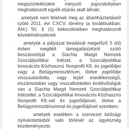
megszüntetésükre irányuló jogszabályban
meghatározott egyéb eljárás alatt állnak;
amelyek nem felelnek meg az államháztartásról
·
szóló 2011. évi CXCV. törvény (a továbbiakban:
Áht.) 50. § (1) bekezdésében meghatározott
követelményeknek
amelyek a pályázat beadását megelőző 5 (öt)
·
évben megítélt támogatás(ok)ról szóló
beszámolóját a Slachta Margit Nemzeti
Szociálpolitikai Intézet, a Szociálpolitikai
Innovációs Közhasznú Nonprofit Kft. és jogelődjei
vagy a Belügyminisztérium, illetve jogelődje
visszautasította, vagy lejárt esedékességű,
elszámolatlan vagy visszafizetetlen kintlévőségük
van a Slachta Margit Nemzeti Szociálpolitikai
Intézettel, a Szociálpolitikai Innovációs Közhasznú
Nonprofit Kft.-vel és jogelődjeivel, illetve a
Belügyminisztériummal és jogelődjével szemben;
amelyek esetében a szervezet bírósági
·
nyilvántartásból való törlését az ügyészség
kezdeményezte;