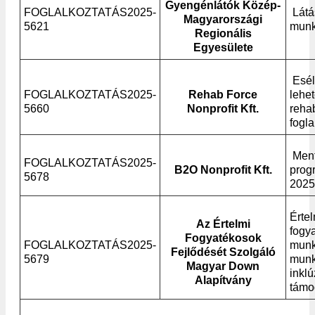
Gyengénlátók Közép-
FOGLALKOZTATÁS2025-
Látá
Magyarországi
5621
munk
Regionális
Egyesülete
Esél
FOGLALKOZTATÁS2025-
Rehab Force
lehe
5660
Nonprofit Kft.
rehab
fogl
Ment
FOGLALKOZTATÁS2025-
B2O Nonprofit Kft.
prog
5678
2025
Értel
Az Értelmi
fogy
Fogyatékosok
FOGLALKOZTATÁS2025-
munk
Fejlődését Szolgáló
5679
munk
Magyar Down
inkl
Alapítvány
támo