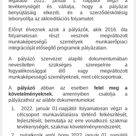
legalább 2022. január 1. napjától végzi a
tevékenységét és vállalja, hogy a pályázat
benyújtásáig elkezdi, és a szerződéskötésig
lebonyolítja az akkreditációs folyamatot.
Előnyt élveznek azok a pályázók, akik 2016. óta
folyamatosan részt vesznek megváltozott
munkaképességű személyek munkaerőpiaci
integrációját elősegítő programok pályázatain.
A pályázó szervezet alapító dokumentumában
nevesítetten szükséges szerepelnie a
fogyatékossággal élő vagy megváltozott
munkaképességű személyeknek, mint célcsoportnak.
A
pályázó
abban az esetben
felel meg
a
követelményeknek
, amennyiben csatolja a
pályázathoz az alábbi dokumentumokat:
1.
2022. január 01-napjától folyamatosan végzi a
célcsoport munkavállalásra történő felkészítését,
fejlesztését, bemutatja az erre vonatkozó szakmai
tevékenységét, szakmai követelményrendszerét;
2.
nyilatkozik arról, hogy 2022. január 01. napjától