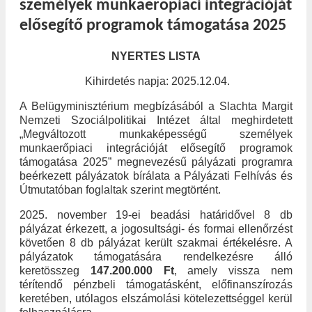
személyek munkaerőpiaci integrációját
elősegítő programok támogatása 2025
NYERTES LISTA
Kihirdetés napja: 2025.12.04.
A Belügyminisztérium megbízásából a Slachta Margit
Nemzeti Szociálpolitikai Intézet által meghirdetett
„Megváltozott munkaképességű személyek
munkaerőpiaci integrációját elősegítő programok
támogatása 2025”
megnevezésű pályázati programra
beérkezett pályázatok bírálata a Pályázati Felhívás és
Útmutatóban foglaltak szerint megtörtént.
2025. november 19-ei beadási határidővel 8 db
pályázat érkezett, a jogosultsági- és formai ellenőrzést
követően 8 db pályázat került szakmai értékelésre. A
pályázatok támogatására rendelkezésre álló
keretösszeg
147.200.000 Ft
, amely vissza nem
térítendő pénzbeli támogatásként, előfinanszírozás
keretében, utólagos elszámolási kötelezettséggel kerül