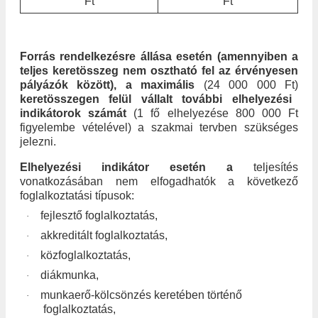
Ft
Ft
Forrás rendelkezésre állása esetén (amennyiben a
teljes keretösszeg nem osztható fel az érvényesen
pályázók között), a maximális
(24 000 000 Ft)
keretösszegen felül vállalt további elhelyezési
indikátorok számát
(1 fő elhelyezése 800 000 Ft
figyelembe vételével) a szakmai tervben szükséges
jelezni.
Elhelyezési indikátor esetén a
teljesítés
vonatkozásában nem elfogadhatók a következő
foglalkoztatási típusok:
fejlesztő foglalkoztatás,
·
akkreditált foglalkoztatás,
·
közfoglalkoztatás,
·
diákmunka,
·
munkaerő-kölcsönzés keretében történő
·
foglalkoztatás,