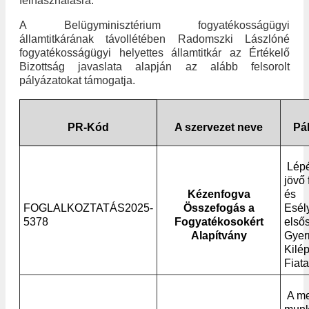
felhasználásra.
A Belügyminisztérium fogyatékosságügyi
államtitkárának távollétében Radomszki Lászlóné
fogyatékosságügyi helyettes államtitkár az Értékelő
Bizottság javaslata alapján az alább felsorolt
pályázatokat támogatja.
PR-Kód
A szervezet neve
Pá
Lépé
jövő
Kézenfogva
és
FOGLALKOZTATÁS2025-
Összefogás a
Esél
5378
Fogyatékosokért
első
Alapítvány
Gyer
Kilé
Fiat
A me