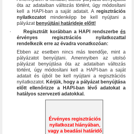
óta az adataiban változás történt, úgy módosítani
kell a HAPI-ban a saját adatait. A
regisztrációs
nyilatkozatot
mindenképp be kell nyújtani a
pályázat
benyújtási határideje előtt!
·
Regisztrált korábban a HAPI rendszerbe
és
érvényes regisztrációs nyilatkozattal
rendelkezik erre az évadra vonatkozóan:
Ebben az esetben nincs más teendője, mint a
pályázatot benyújtani. Amennyiben az utolsó
pályázat benyújtása óta az adataiban változás
történt, úgy módosítani kell a HAPI-ban a saját
adatait és újból be kell nyújtani a regisztrációs
nyilatkozatot.
Kérjük, hogy a pályázat benyújtása
előtt ellenőrizze a HAPI-ban lévő adatokat a
hatályos szervezeti adatokkal.
Érvényes regisztrációs
nyilatkozat hiányában,
vagy a beadási határidő