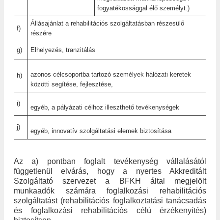
fogyatékossággal élő személyt.)
Állásajánlat a rehabilitációs szolgáltatásban részesülő
f)
részére
g)
Elhelyezés, tranzitálás
azonos célcsoportba tartozó személyek hálózati keretek
h)
közötti segítése, fejlesztése,
i)
egyéb, a pályázati célhoz illeszthető tevékenységek
j)
egyéb, innovatív szolgáltatási elemek biztosítása
Az a) pontban foglalt tevékenység vállalásától
függetlenül elvárás, hogy a nyertes Akkreditált
Szolgáltató szervezet a BFKH által megjelölt
munkaadók számára foglalkozási rehabilitációs
szolgáltatást (rehabilitációs foglalkoztatási tanácsadás
és foglalkozási rehabilitációs célú érzékenyítés)