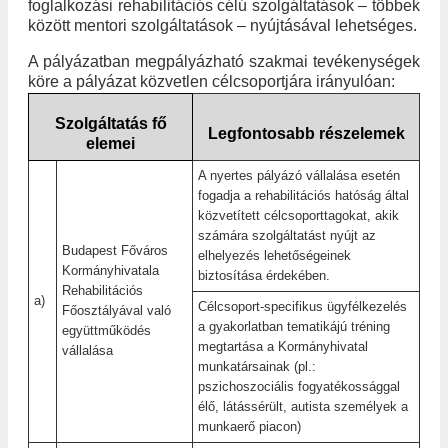
foglalkozási rehabilitációs célú szolgáltatások – többek
között mentori szolgáltatások – nyújtásával lehetséges.
A pályázatban megpályázható szakmai tevékenységek
köre a pályázat közvetlen célcsoportjára irányulóan:
Szolgáltatás fő
Legfontosabb részelemek
elemei
A nyertes pályázó vállalása esetén
fogadja a rehabilitációs hatóság
által
közvetített célcsoporttagokat, akik
számára szolgáltatást nyújt az
Budapest Főváros
elhelyezés lehetőségeinek
Kormányhivatala
biztosítása érdekében.
Rehabilitációs
a)
Célcsoport-specifikus ügyfélkezelés
Főosztályával való
a gyakorlatban tematikájú tréning
együttműködés
megtartása a Kormányhivatal
vállalása
munkatársainak (pl.:
pszichoszociális fogyatékossággal
élő, látássérült, autista személyek a
munkaerő piacon)