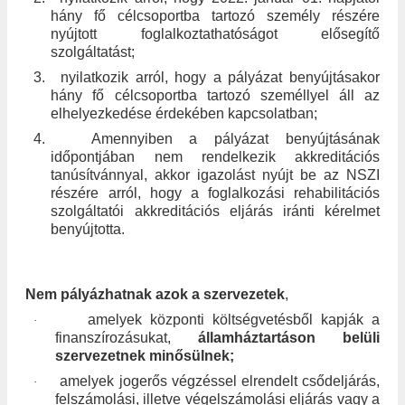
hány fő célcsoportba tartozó személy részére
nyújtott foglalkoztathatóságot elősegítő
szolgáltatást;
3.
nyilatkozik arról, hogy a pályázat benyújtásakor
hány fő célcsoportba tartozó személlyel áll az
elhelyezkedése érdekében kapcsolatban;
4.
Amennyiben a pályázat benyújtásának
időpontjában nem rendelkezik akkreditációs
tanúsítvánnyal, akkor igazolást nyújt be az NSZI
részére arról, hogy a foglalkozási rehabilitációs
szolgáltatói akkreditációs eljárás iránti kérelmet
benyújtotta
.
Nem pályázhatnak azok a szervezetek
,
amelyek központi költségvetésből kapják a
·
finanszírozásukat,
államháztartáson belüli
szervezetnek minősülnek;
amelyek jogerős végzéssel elrendelt csődeljárás,
·
felszámolási, illetve végelszámolási eljárás vagy a