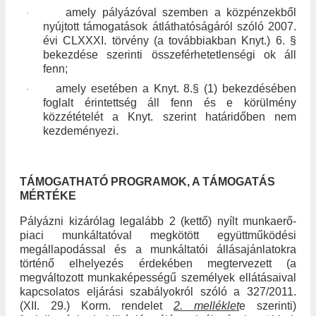
amely pályázóval szemben a közpénzekből
·
nyújtott támogatások átláthatóságáról szóló 2007.
évi CLXXXI. törvény (a továbbiakban Knyt.) 6. §
bekezdése szerinti összeférhetetlenségi ok áll
fenn;
amely esetében a Knyt. 8.§ (1) bekezdésében
·
foglalt érintettség áll fenn és e körülmény
közzétételét a Knyt. szerint határidőben nem
kezdeményezi.
TÁMOGATHATÓ PROGRAMOK, A TÁMOGATÁS
MÉRTÉKE
Pályázni kizárólag legalább 2 (kettő) nyílt munkaerő-
piaci munkáltatóval megkötött együttműködési
megállapodással és a munkáltatói állásajánlatokra
történő elhelyezés érdekében megtervezett (a
megváltozott munkaképességű személyek ellátásaival
kapcsolatos eljárási szabályokról szóló a 327/2011.
(XII. 29.) Korm. rendelet
2. melléklet
e szerinti)