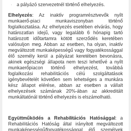
a pályázó szervezetnél történő elhelyezés.
·
Elhelyezés
: Az inaktív programrésztvevők nyílt
munkaerő-piaci munkaviszonyban történő
foglalkoztatása. Az elhelyezés esetében elvárás, hogy
határozatlan idejű, vagy legalább 6 hónapig tartó
határozott időtartamra kötött szerződés keretében
valósuljon meg. Abban az esetben, ha olyan, inaktív
megváltozott munkaképességű vagy fogyatékossággal
élő személy kerül a pályázat keretében bevonásra,
akinek egészségi állapota nem teszi lehetővé a nyílt
munkaerőpiacon történő elhelyezést, továbbá
foglalkozási rehabilitációs célú szolgáltatások
igénybevételét követően sem lehetséges a munkára
kész állapot elérése, abban az esetben a vállalt
elhelyezések számának 20%-ában az akkreditált
munkáltatónál történő elhelyezés is elszámolható.
Együttműködés a Rehabilitációs Hatósággal
: a
Rehabilitációs Hatóság által irányított megváltozott
munkaképességű/fogyatékossággal élő személyek