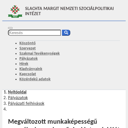
SLACHTA MARGIT NEMZETI SZOCIÁLPOLITIKAI
INTÉZET
Köszöntő
Szervezet
Szakmai Tevékenységek
Pályázatok
Hírek
Kiadványaink
Kapcsolat
Közérdekű adatok
Nyitóoldal
Pályázatok
Pályázati felhívások
Megváltozott munkaképességű