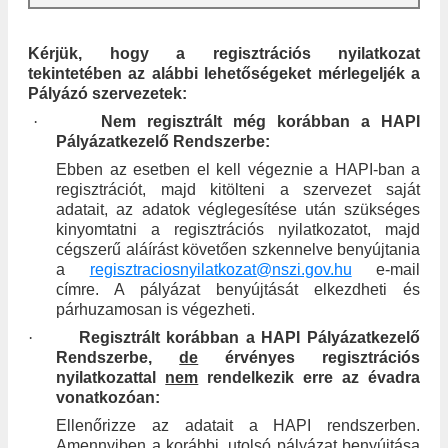
Kérjük, hogy a regisztrációs nyilatkozat
tekintetében az alábbi lehetőségeket mérlegeljék a
Pályázó szervezetek:
·
Nem regisztrált még korábban a HAPI
Pályázatkezelő Rendszerbe:
Ebben az esetben el kell végeznie a HAPI-ban a
regisztrációt, majd kitölteni a szervezet saját
adatait, az adatok véglegesítése után szükséges
kinyomtatni a regisztrációs nyilatkozatot, majd
cégszerű aláírást követően szkennelve benyújtania
a
regisztraciosnyilatkozat@nszi.gov.hu
e-mail
címre. A pályázat benyújtását elkezdheti és
párhuzamosan is végezheti.
·
Regisztrált korábban a HAPI Pályázatkezelő
Rendszerbe,
de
érvényes regisztrációs
nyilatkozattal
nem
rendelkezik erre az évadra
vonatkozóan:
Ellenőrizze az adatait a HAPI rendszerben.
Amennyiben a korábbi, utolsó pályázat benyújtása