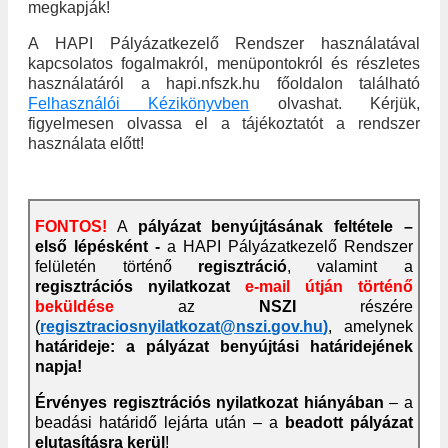
megkapják!
A HAPI Pályázatkezelő Rendszer használatával
kapcsolatos fogalmakról, menüpontokról és részletes
használatáról a hapi.nfszk.hu főoldalon található
Felhasználói Kézikönyvben
olvashat. Kérjük,
figyelmesen olvassa el a tájékoztatót a rendszer
használata előtt!
FONTOS!
A
pályázat benyújtásának feltétele –
első lépésként -
a HAPI Pályázatkezelő Rendszer
felületén történő
regisztráció
, valamint a
regisztrációs nyilatkozat
e-mail útján történő
beküldése
az
NSZI
részére
(
regisztraciosnyilatkozat@nszi.gov.hu
)
, amelynek
határideje:
a pályázat benyújtási határidejének
napja!
Érvényes regisztrációs nyilatkozat hiányában
– a
beadási határidő lejárta után – a
beadott pályázat
elutasításra kerül
!