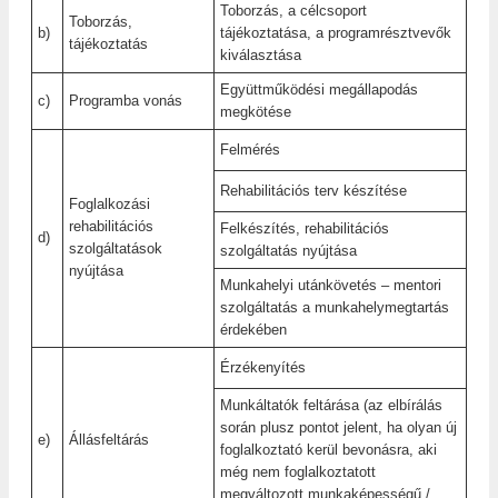
Toborzás, a célcsoport
Toborzás,
b)
tájékoztatása, a programrésztvevők
tájékoztatás
kiválasztása
Együttműködési megállapodás
c)
Programba vonás
megkötése
Felmérés
Rehabilitációs terv készítése
Foglalkozási
rehabilitációs
Felkészítés, rehabilitációs
d)
szolgáltatások
szolgáltatás nyújtása
nyújtása
Munkahelyi utánkövetés – mentori
szolgáltatás a munkahelymegtartás
érdekében
Érzékenyítés
Munkáltatók feltárása (az elbírálás
során plusz pontot jelent, ha olyan új
e)
Állásfeltárás
foglalkoztató kerül bevonásra, aki
még nem foglalkoztatott
megváltozott munkaképességű /