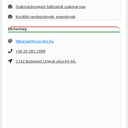
Szakmatámogató hálózatok szakmai nap
Korábbi rendezvények, események
Elérhetőség
titkarsag@nszi.gov.hu
+36 20 381 2988
1142 Budapest Ungvár utca 64-66.