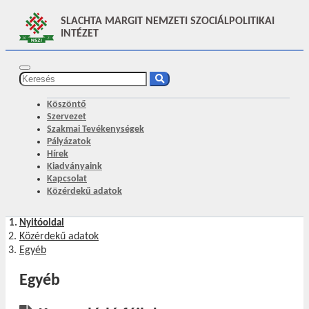
SLACHTA MARGIT NEMZETI SZOCIÁLPOLITIKAI
INTÉZET
Köszöntő
Szervezet
Szakmai Tevékenységek
Pályázatok
Hírek
Kiadványaink
Kapcsolat
Közérdekű adatok
Nyitóoldal
Közérdekű adatok
Egyéb
Egyéb