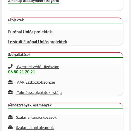
A honlap akadálymentességéről
Projektek
Európai Uniós projektek
Lezárult Európai Uniós projektek
Szolgáltatások
Gyermekvédő Hívószám
06 80 21 20 21
AAK Eszközkölcsönzés
Tolmácsszolgálatok listája
Rendezvények, események
Szakmai tanácskozások
Szakmai tanfolyamok