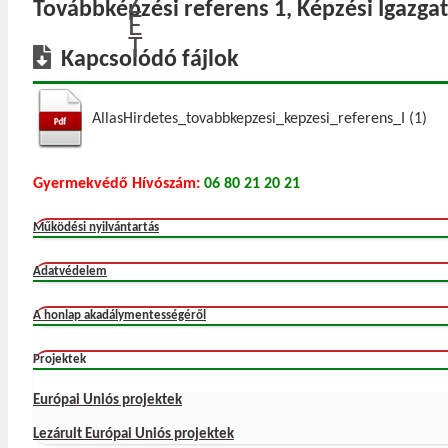
Z
Továbbképzési referens 1, Képzési Igazga
E
T
Kapcsolódó fájlok
AllasHirdetes_tovabbkepzesi_kepzesi_referens_I (1)
Gyermekvédő Hívószám:
06 80 21 20 21
Működési nyilvántartás
Adatvédelem
A honlap akadálymentességéről
Projektek
Európai Uniós projektek
Lezárult Európai Uniós projektek