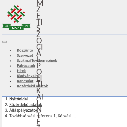
M
Z
E
TI
S
Z
O
CI
Köszöntő
Á
Szervezet
L
Szakmai Tevékenységek
P
Pályázatok
O
Hírek
Kiadványaink
LI
Kapcsolat
TI
Közérdekű adatok
K
AI
Nyitóoldal
I
Közérdekű adatok
N
Álláspályázatok
T
Továbbképzési referens 1, Képzési ...
É