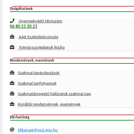
Szolgáltatások
Gyermekvédő Hívószám
06 80 21 20 21
AAK Eszközkölcsönzés
Tolmácsszolgálatok listája
Rendezvények, események
Szakmai tanácskozások
Szakmai tanfolyamok
Szakmatámogató hálózatok szakmai nap
Korábbi rendezvények, események
Elérhetőség
titkarsag@nszi.gov.hu