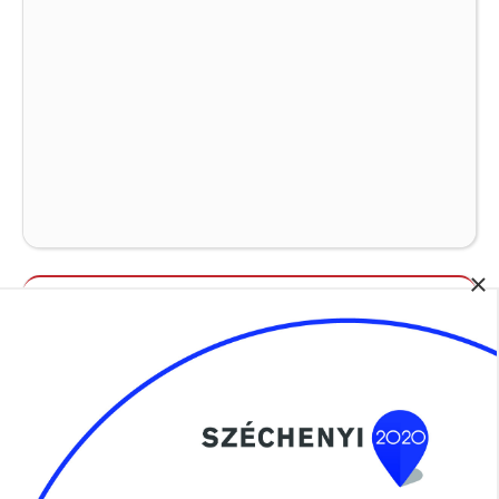
×
Álláspályázatok
Szociális Ágazati Portál
SZOCIÁLIS ÁGAZATI PORTÁL