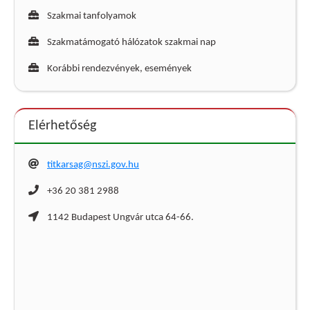
Szakmai tanfolyamok
Szakmatámogató hálózatok szakmai nap
Korábbi rendezvények, események
Elérhetőség
titkarsag@nszi.gov.hu
+36 20 381 2988
1142 Budapest Ungvár utca 64-66.