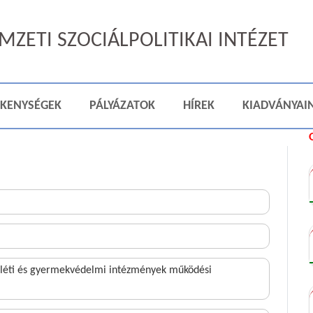
ZETI SZOCIÁLPOLITIKAI INTÉZET
ÉKENYSÉGEK
PÁLYÁZATOK
HÍREK
KIADVÁNYAI
óléti és gyermekvédelmi intézmények működési