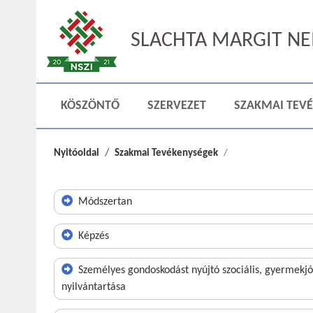
SLACHTA MARGIT NEM
KÖSZÖNTŐ
SZERVEZET
SZAKMAI TEV
Nyitóoldal
Szakmai Tevékenységek
Módszertan
Képzés
Személyes gondoskodást nyújtó szociális, gyermekj
nyilvántartása