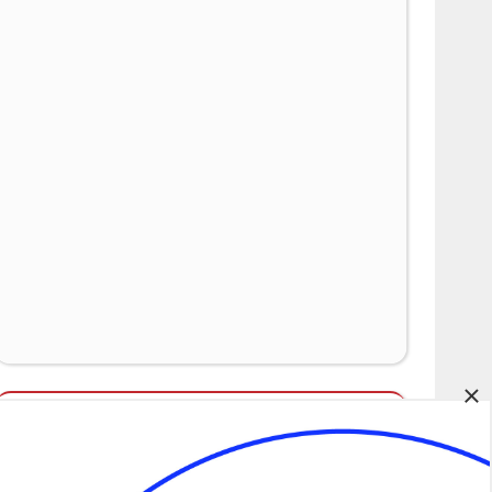
×
Álláspályázatok