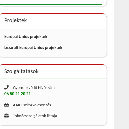
Projektek
Európai Uniós projektek
Lezárult Európai Uniós projektek
Szolgáltatások
Gyermekvédő Hívószám
06 80 21 20 21
AAK Eszközkölcsönzés
Tolmácsszolgálatok listája