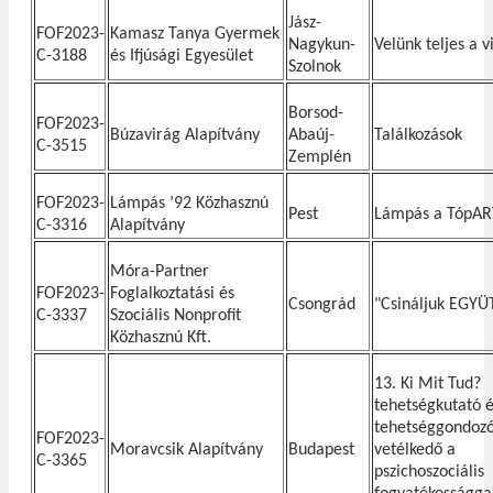
Jász-
FOF2023-
Kamasz Tanya Gyermek
Nagykun-
Velünk teljes a v
C-3188
és Ifjúsági Egyesület
Szolnok
Borsod-
FOF2023-
Búzavirág Alapítvány
Abaúj-
Találkozások
C-3515
Zemplén
FOF2023-
Lámpás ’92 Közhasznú
Pest
Lámpás a TópAR
C-3316
Alapítvány
Móra-Partner
FOF2023-
Foglalkoztatási és
Csongrád
"Csináljuk EGYÜ
C-3337
Szociális Nonprofit
Közhasznú Kft.
13. Ki Mit Tud?
tehetségkutató 
tehetséggondoz
FOF2023-
Moravcsik Alapítvány
Budapest
vetélkedő a
C-3365
pszichoszociális