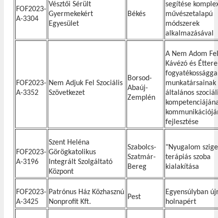
Vésztői Sérült
segítése komple
FOF2023-
Gyermekekért
Békés
művészetalapú
A-3304
Egyesület
módszerek
alkalmazásával
A Nem Adom Fe
Kávézó és Étter
fogyatékossággal
Borsod-
FOF2023-
Nem Adjuk Fel Szociális
munkatársainak
Abaúj-
A-3352
Szövetkezet
általános szociál
Zemplén
kompetenciájána
kommunikációjá
fejlesztése
Szent Heléna
Szabolcs-
"Nyugalom szige
FOF2023-
Görögkatolikus
Szatmár-
terápiás szoba
A-3196
Integrált Szolgáltató
Bereg
kialakítása
Központ
FOF2023-
Patrónus Ház Közhasznú
Egyensúlyban új
Pest
A-3425
Nonprofit Kft.
holnapért