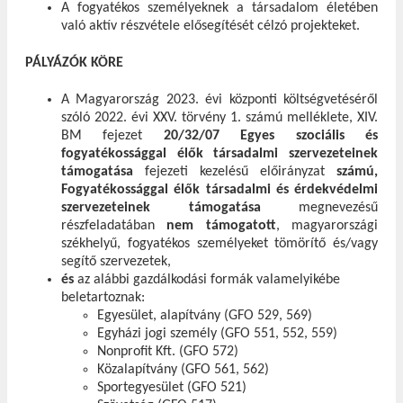
A fogyatékos személyeknek a társadalom életében
való aktív részvétele elősegítését célzó projekteket.
PÁLYÁZÓK KÖRE
A Magyarország 2023. évi központi költségvetéséről
szóló 2022. évi XXV. törvény 1. számú melléklete, XIV.
BM fejezet
20/32/07 Egyes szociális és
fogyatékossággal élők társadalmi szervezeteinek
támogatása
fejezeti kezelésű előirányzat
számú,
Fogyatékossággal élők társadalmi és érdekvédelmi
szervezeteinek támogatása
megnevezésű
részfeladatában
nem támogatott
, magyarországi
székhelyű, fogyatékos személyeket tömörítő és/vagy
segítő szervezetek,
és
az alábbi gazdálkodási formák valamelyikébe
beletartoznak:
Egyesület, alapítvány (GFO 529, 569)
Egyházi jogi személy (GFO 551, 552, 559)
Nonprofit Kft. (GFO 572)
Közalapítvány (GFO 561, 562)
Sportegyesület (GFO 521)