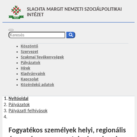
SLACHTA MARGIT NEMZETI SZOCIÁLPOLITIKAI
INTÉZET
Köszöntő
Szervezet
Szakmai Tevékenységek
Pályázatok
Hírek
Kiadványaink
Kapcsolat
Közérdekű adatok
Nyitóoldal
Pályázatok
Pályázati felhívások
Fogyatékos személyek helyi, regionális