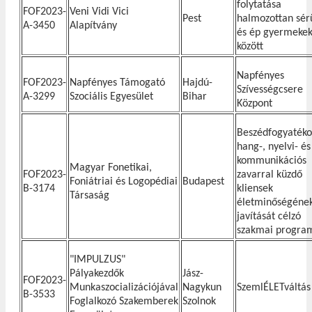
folytatása
FOF2023-
Veni Vidi Vici
Pest
halmozottan sér
A-3450
Alapítvány
és ép gyermeke
között
Napfényes
FOF2023-
Napfényes Támogató
Hajdú-
Szívességcsere
A-3299
Szociális Egyesület
Bihar
Központ
Beszédfogyatéko
hang-, nyelvi- és
kommunikációs
Magyar Fonetikai,
FOF2023-
zavarral küzdő
Foniátriai és Logopédiai
Budapest
B-3174
kliensek
Társaság
életminőségéne
javítását célzó
szakmai progra
"IMPULZUS"
Pályakezdők
Jász-
FOF2023-
Munkaszocializációjával
Nagykun
SzemlÉLETváltás
B-3533
Foglalkozó Szakemberek
Szolnok