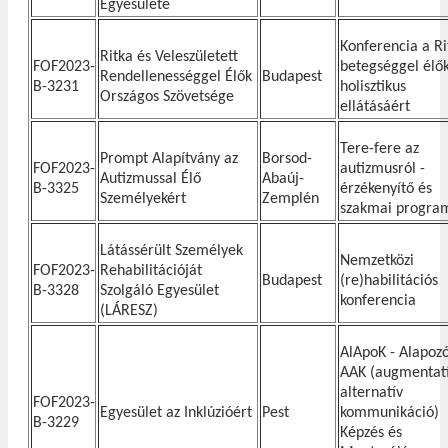
Egyesülete
Konferencia a Ri
Ritka és Veleszületett
FOF2023-
betegséggel élő
Rendellenességgel Élők
Budapest
B-3231
holisztikus
Országos Szövetsége
ellátásáért
Tere-fere az
Prompt Alapítvány az
Borsod-
FOF2023-
autizmusról -
Autizmussal Élő
Abaúj-
B-3325
érzékenyítő és
Személyekért
Zemplén
szakmai program
Látássérült Személyek
Nemzetközi
FOF2023-
Rehabilitációját
Budapest
(re)habilitációs
B-3328
Szolgáló Egyesület
konferencia
(LÁRESZ)
AlApoK - Alapoz
AAK (augmentatí
alternatív
FOF2023-
Egyesület az Inklúzióért
Pest
kommunikáció)
B-3229
Képzés és