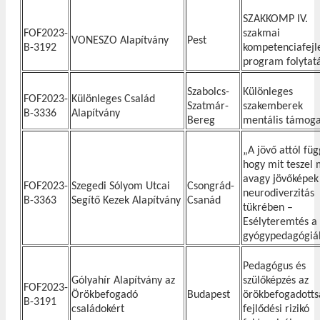
SZAKKOMP IV.
FOF2023-
szakmai
VONESZO Alapítvány
Pest
B-3192
kompetenciafejl
program folytat
Szabolcs-
Különleges
FOF2023-
Különleges Család
Szatmár-
szakemberek
B-3336
Alapítvány
Bereg
mentális támog
„A jövő attól füg
hogy mit teszel 
avagy jövőképek
FOF2023-
Szegedi Sólyom Utcai
Csongrád-
neurodiverzitás
B-3363
Segítő Kezek Alapítvány
Csanád
tükrében –
Esélyteremtés a
gyógypedagógiá
Pedagógus és
Gólyahír Alapítvány az
szülőképzés az
FOF2023-
Örökbefogadó
Budapest
örökbefogadotts
B-3191
családokért
fejlődési rizikó