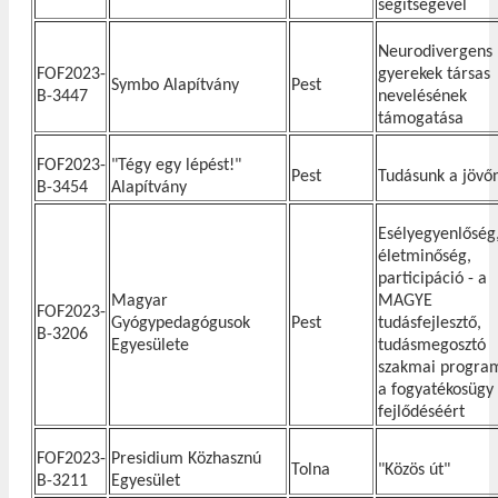
segítségével
Neurodivergens
FOF2023-
gyerekek társas
Symbo Alapítvány
Pest
B-3447
nevelésének
támogatása
FOF2023-
"Tégy egy lépést!"
Pest
Tudásunk a jövő
B-3454
Alapítvány
Esélyegyenlőség
életminőség,
participáció - a
Magyar
MAGYE
FOF2023-
Gyógypedagógusok
Pest
tudásfejlesztő,
B-3206
Egyesülete
tudásmegosztó
szakmai program
a fogyatékosügy
fejlődéséért
FOF2023-
Presidium Közhasznú
Tolna
"Közös út"
B-3211
Egyesület