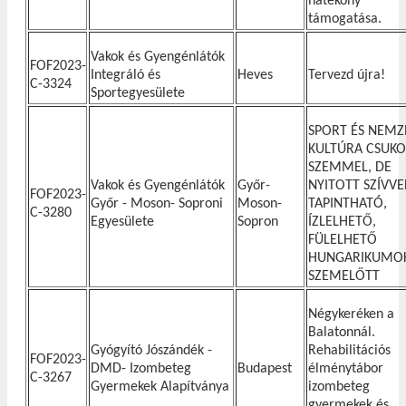
hatékony
támogatása.
Vakok és Gyengénlátók
FOF2023-
Integráló és
Heves
Tervezd újra!
C-3324
Sportegyesülete
SPORT ÉS NEMZ
KULTÚRA CSUKO
SZEMMEL, DE
Vakok és Gyengénlátók
Győr-
NYITOTT SZÍVVE
FOF2023-
Győr - Moson- Soproni
Moson-
TAPINTHATÓ,
C-3280
Egyesülete
Sopron
ÍZLELHETŐ,
FÜLELHETŐ
HUNGARIKUMO
SZEMELŐTT
Négykeréken a
Balatonnál.
Gyógyító Jószándék -
Rehabilitációs
FOF2023-
DMD- Izombeteg
Budapest
élménytábor
C-3267
Gyermekek Alapítványa
izombeteg
gyermekek és