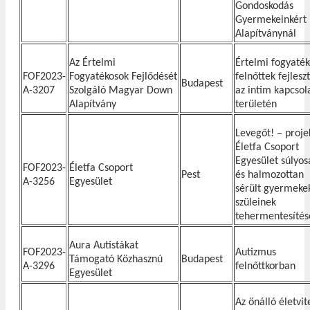
Gondoskodás
Gyermekeinkért
Alapítványnál
Az Értelmi
Értelmi fogyaték
FOF2023-
Fogyatékosok Fejlődését
felnőttek fejlesz
Budapest
A-3207
Szolgáló Magyar Down
az intim kapcsol
Alapítvány
területén
Levegőt! – proje
Életfa Csoport
Egyesület súlyos
FOF2023-
Életfa Csoport
Pest
és halmozottan
A-3256
Egyesület
sérült gyermeke
szüleinek
tehermentesítés
Aura Autistákat
FOF2023-
Autizmus
Támogató Közhasznú
Budapest
A-3296
felnőttkorban
Egyesület
Az önálló életvit