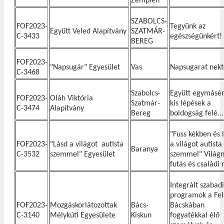
Zemplén
SZABOLCS-
FOF2023-
Tegyünk az
Együtt Veled Alapítvány
SZATMÁR-
C-3433
egészségünkért!
BEREG
FOF2023-
"Napsugár" Egyesület
Vas
Napsugarat nekt
C-3468
Szabolcs-
Együtt egymásért
FOF2023-
Oláh Viktória
Szatmár-
kis lépések a
C-3474
Alapítvány
Bereg
boldogság felé...
"Fuss kékben és 
FOF2023-
"Lásd a világot autista
a világot autista
Baranya
C-3532
szemmel" Egyesület
szemmel" Világn
futás és családi 
Integrált szabad
programok a Fel
FOF2023-
Mozgáskorlátozottak
Bács-
Bácskában
C-3140
Mélykúti Egyesülete
Kiskun
fogyatékkal élő