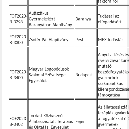
faktorairól
Autisztikus
FOF2023-
Tudással az
Gyermekekért
Baranya
B-3298
elfogadásért
Baranyában Alapítvány
FOF2023-
Zsótér Pál Alapítvány
Pest
MEX-tudástár
B-3300
A nyelvi késés és
nyelvi zavar tüne
mutató
Magyar Logopédusok
FOF2023-
beszédfogyatéko
Szakmai Szövetsége
Budapest
B-3400
gyermekek
Egyesület
szakmaetikus
kliensgondozásá
támogatása
Az állatasszisztál
terápiák gyakorl
Tordasi Közhasznú
FOF2023-
a fogyatékkal él
Állatasszisztált Terápiás
Fejér
B-3402
gyermekek
és Oktatási Egyesület