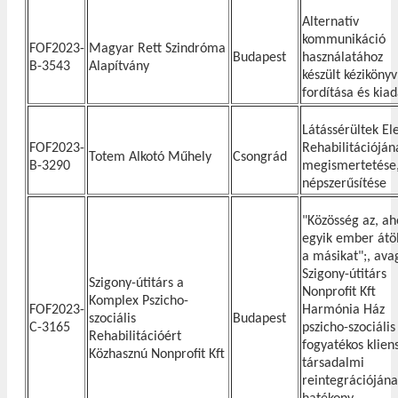
Alternatív
kommunikáció
FOF2023-
Magyar Rett Szindróma
Budapest
használatához
B-3543
Alapítvány
készült kézikönyv
fordítása és kia
Látássérültek El
FOF2023-
Rehabilitációján
Totem Alkotó Műhely
Csongrád
B-3290
megismertetése
népszerűsítése
"Közösség az, ah
egyik ember átöl
a másikat";, ava
Szigony-útitárs
Szigony-útitárs a
Nonprofit Kft
Komplex Pszicho-
FOF2023-
Harmónia Ház
szociális
Budapest
C-3165
pszicho-szociális
Rehabilitációért
fogyatékos klien
Közhasznú Nonprofit Kft
társadalmi
reintegrációján