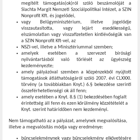
megítélt támogatás(ok)ról szóló beszámolóját a
Slachta Margit Nemzeti Szociálpolitikai Intézet, a SZIN
Nonprofit Kft. és jogelődei,
vagy Belügyminisztérium, illetve jogelődje
visszautasította, vagy lejárt esedékességű,
elszámolatlan vagy visszafizetetlen kintlévőségük van
a SZIN Nonprofit Kft-vel, az
NSZI-vel, illetve a Minisztériummal szemben;
amelyek esetében a szervezet bírósági
nyilvántartásból való törlését az ügyészség
kezdeményezte;
amely pályázóval szemben a közpénzekből nyújtott
támogatások átláthatóságáról szóló 2007. évi CLXXXI.
törvény (a továbbiakban Knyt.) 6.§ bekezdése szerinti
összeférhetetlenségi ok áll fenn;
amely esetében a Knyt. 8.§ (1) bekezdésében foglalt
érintettség áll fenn és ezen körülmény közzétételét a
Knyt. szerint határidőben nem kezdeményi.
Nem támogatható az a pályázat, amelynek megvalósítása,
illetve a megvalósítás módja vagy eredménye:
bűncselekménynek vagy bűncselekmény elkövetésére