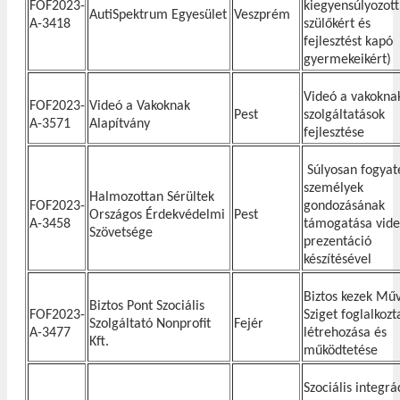
FOF2023-
kiegyensúlyozott
AutiSpektrum Egyesület
Veszprém
A-3418
szülőkért és
fejlesztést kapó
gyermekeikért)
Videó a vakoknak
FOF2023-
Videó a Vakoknak
Pest
szolgáltatások
A-3571
Alapítvány
fejlesztése
Súlyosan fogyat
személyek
Halmozottan Sérültek
FOF2023-
gondozásának
Országos Érdekvédelmi
Pest
A-3458
támogatása vide
Szövetsége
prezentáció
készítésével
Biztos kezek Mű
Biztos Pont Szociális
FOF2023-
Sziget foglalkozt
Szolgáltató Nonprofit
Fejér
A-3477
létrehozása és
Kft.
működtetése
Szociális integrá