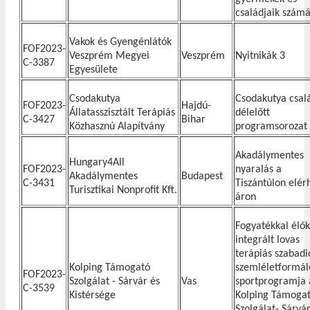
családjaik számá
Vakok és Gyengénlátók
FOF2023-
Veszprém Megyei
Veszprém
Nyitnikák 3
C-3387
Egyesülete
Csodakutya
Csodakutya csal
FOF2023-
Hajdú-
Állatasszisztált Terápiás
délelőtt
C-3427
Bihar
Közhasznú Alapítvány
programsorozat
Akadálymentes
Hungary4All
FOF2023-
nyaralás a
Akadálymentes
Budapest
C-3431
Tiszántúlon elér
Turisztikai Nonprofit Kft.
áron
Fogyatékkal élők
integrált lovas
terápiás szabadi
Kolping Támogató
szemléletformál
FOF2023-
Szolgálat - Sárvár és
Vas
sportprogramja 
C-3539
Kistérsége
Kolping Támoga
Szolgálat- Sárvár