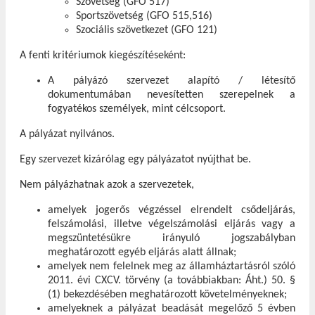
Szövetség (GFO 517)
Sportszövetség (GFO 515,516)
Szociális szövetkezet (GFO 121)
A fenti kritériumok kiegészítéseként:
A pályázó szervezet alapító / létesítő
dokumentumában nevesítetten szerepelnek a
fogyatékos személyek, mint célcsoport.
A pályázat nyilvános.
Egy szervezet kizárólag egy pályázatot nyújthat be.
Nem pályázhatnak azok a szervezetek,
amelyek jogerős végzéssel elrendelt csődeljárás,
felszámolási, illetve végelszámolási eljárás vagy a
megszüntetésükre irányuló jogszabályban
meghatározott egyéb eljárás alatt állnak;
amelyek nem felelnek meg az államháztartásról szóló
2011. évi CXCV. törvény (a továbbiakban: Áht.) 50. §
(1) bekezdésében meghatározott követelményeknek;
amelyeknek a pályázat beadását megelőző 5 évben