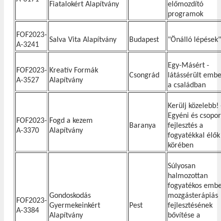
Fiatalokért Alapítvány
előmozdító
programok
FOF2023-
Salva Vita Alapítvány
Budapest
"Önálló lépések"
A-3241
Egy-Másért -
FOF2023-
Kreatív Formák
Csongrád
látássérült emb
A-3527
Alapítvány
a családban
Kerülj közelebb! 
Egyéni és csopor
FOF2023-
Fogd a kezem
Baranya
fejlesztés a
A-3370
Alapítvány
fogyatékkal élők
körében
Súlyosan
halmozottan
fogyatékos emb
Gondoskodás
mozgásterápiás
FOF2023-
Gyermekeinkért
Pest
fejlesztésének
A-3384
Alapítvány
bővítése a