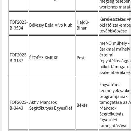
megsegítésében
workshop marat
Kerekesszékes ví
FOF2023-
Hajdú-
Békessy Béla Vívó Klub
oktató szakembe
B-3534
Bihar
továbbképzése
meNŐ műhely -
Szakmai műhely
FOF2023-
értelmi
ÉFOÉSZ KMRKE
Pest
B-3187
fogyatékossággal
nőket támogató
szakembereknek
Fogyatékos
személyek szak
programjainak
FOF2023-
Aktív Mancsok
támogatása az A
Békés
B-3443
Segítőkutyás Egyesület
Mancsok
Segítőkutyás
Egyesület
támogatásával