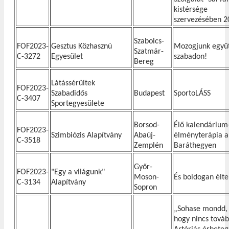
kistérsége
szervezésében 2
Szabolcs-
FOF2023-
Gesztus Közhasznú
Mozogjunk együt
Szatmár-
C-3272
Egyesület
szabadon!
Bereg
Látássérültek
FOF2023-
Szabadidős
Budapest
SportoLÁSS
C-3407
Sportegyesülete
Borsod-
Élő kalendárium
FOF2023-
Szimbiózis Alapítvány
Abaúj-
élményterápia a
C-3518
Zemplén
Baráthegyen
Győr-
FOF2023-
"Egy a világunk"
Moson-
És boldogan élte
C-3134
Alapítvány
Sopron
„Sohase mondd,
hogy nincs továb