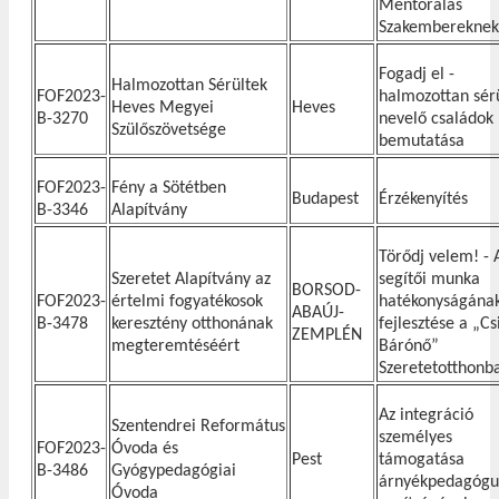
Mentorálás
Szakembereknek
Fogadj el -
Halmozottan Sérültek
FOF2023-
halmozottan sérü
Heves Megyei
Heves
B-3270
nevelő családok
Szülőszövetsége
bemutatása
FOF2023-
Fény a Sötétben
Budapest
Érzékenyítés
B-3346
Alapítvány
Törődj velem! - 
Szeretet Alapítvány az
segítői munka
BORSOD-
FOF2023-
értelmi fogyatékosok
hatékonyságána
ABAÚJ-
B-3478
keresztény otthonának
fejlesztése a „Csi
ZEMPLÉN
megteremtéséért
Bárónő”
Szeretetotthonb
Az integráció
Szentendrei Református
személyes
FOF2023-
Óvoda és
Pest
támogatása
B-3486
Gyógypedagógiai
árnyékpedagógu
Óvoda