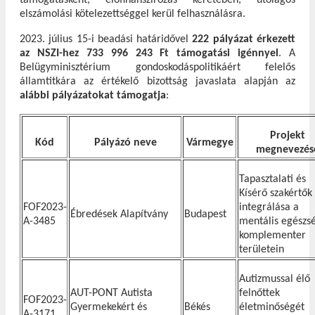
elszámolási kötelezettséggel kerül felhasználásra.
2023. július 15-i beadási határidővel
222 pályázat érkezett
az NSZI-hez 733 996 243 Ft támogatási igénnyel
. A
Belügyminisztérium gondoskodáspolitikáért felelős
államtitkára az értékelő bizottság javaslata alapján az
alábbi pályázatokat támogatja
:
Projekt
Kód
Pályázó neve
Vármegye
megnevezés
Tapasztalati és
Kísérő szakértők
FOF2023-
integrálása a
Ébredések Alapítvány
Budapest
A-3485
mentális egészs
komplementer
területein
Autizmussal élő
AUT-PONT Autista
felnőttek
FOF2023-
Gyermekekért és
Békés
életminőségét
A-3171