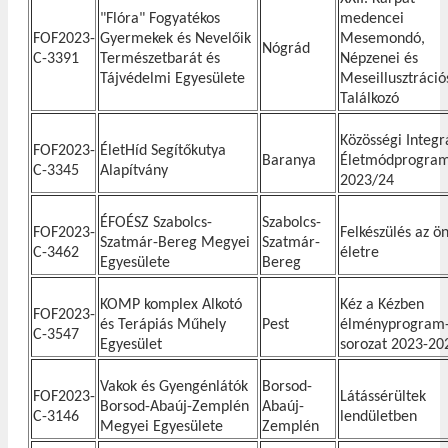
"Flóra" Fogyatékos
medencei
FOF2023-
Gyermekek és Nevelőik
Mesemondó,
Nógrád
C-3391
Természetbarát és
Népzenei és
Tájvédelmi Egyesülete
Meseillusztráció
Találkozó
Közösségi Integr
FOF2023-
ÉletHíd Segítőkutya
Baranya
Életmódprogra
C-3345
Alapítvány
2023/24
ÉFOÉSZ Szabolcs-
Szabolcs-
FOF2023-
Felkészülés az ön
Szatmár-Bereg Megyei
Szatmár-
C-3462
életre
Egyesülete
Bereg
KOMP komplex Alkotó
Kéz a Kézben
FOF2023-
és Terápiás Műhely
Pest
élményprogram
C-3547
Egyesület
sorozat 2023-20
Vakok és Gyengénlátók
Borsod-
FOF2023-
Látássérültek
Borsod-Abaúj-Zemplén
Abaúj-
C-3146
lendületben
Megyei Egyesülete
Zemplén