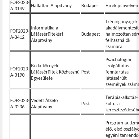
FOF2023-
Hallatlan Alapítvány
Budapest
Hírek jelnyelven
A-3149
Tréninganyagok 
Informatika a
akadálymentesít
FOF2023-
Látássérültekért
Budapest
halmozottan sér
A-3412
Alapítvány
felhasználók
számára
Pszichológiai
Buda-környéki
szolgáltatás
FOF2023-
Látássérültek Közhasznú
Pest
fenntartása
A-3190
Egyesülete
látássérült
személyek szám
Terápia-alkotás-
FOF2023-
Védett Átkelő
Pest
kultura
A-3236
Alapítvány
kereszteződéséb
Program autizm
élő, első osztályo
egyéni tanrendd