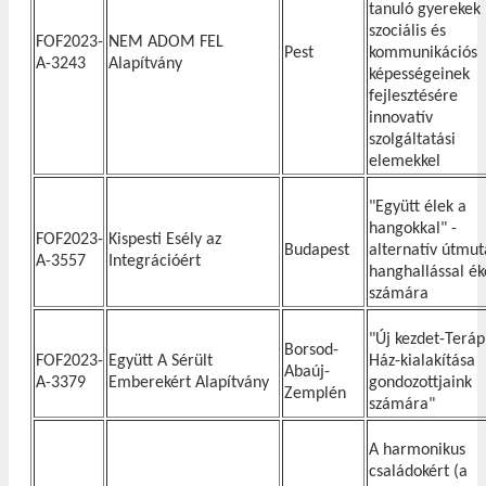
tanuló gyerekek
szociális és
FOF2023-
NEM ADOM FEL
Pest
kommunikációs
A-3243
Alapítvány
képességeinek
fejlesztésére
innovatív
szolgáltatási
elemekkel
"Együtt élek a
hangokkal" -
FOF2023-
Kispesti Esély az
Budapest
alternatív útmut
A-3557
Integrációért
hanghallással ék
számára
"Új kezdet-Teráp
Borsod-
FOF2023-
Együtt A Sérült
Ház-kialakítása
Abaúj-
A-3379
Emberekért Alapítvány
gondozottjaink
Zemplén
számára"
A harmonikus
családokért (a