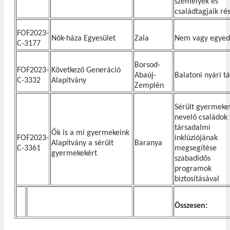
személyek és
családtagjaik ré
FOF2023-
Nők-háza Egyesület
Zala
Nem vagy egyed
C-3177
Borsod-
FOF2023-
Következő Generáció
Abaúj-
Balatoni nyári t
C-3332
Alapítvány
Zemplén
Sérült gyermeke
nevelő családok
társadalmi
Ők is a mi gyermekeink
FOF2023-
inklúziójának
Alapítvány a sérült
Baranya
C-3361
megsegítése
gyermekekért
szabadidős
programok
biztosításával
Összesen: