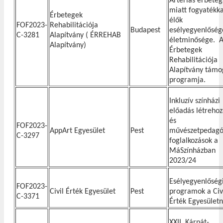
Artériás érbete
miatt fogyatékka
Érbetegek
élők
FOF2023-
Rehabilitációja
Budapest
esélyegyenlőség
C-3281
Alapítvány ( ÉRREHAB
életminősége. A
Alapítvány)
Érbetegek
Rehabilitációja
Alapítvány támo
programja.
Inkluzív színházi
előadás létreho
és
FOF2023-
AppArt Egyesület
Pest
művészetpedagó
C-3297
foglalkozások a
MáSzínházban
2023/24
Esélyegyenlőség
FOF2023-
Civil Érték Egyesület
Pest
programok a Civ
C-3371
Érték Egyesületn
XXII. Kárpát-