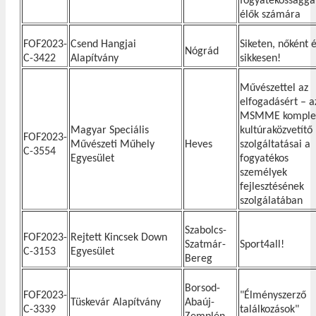
fogyatékosságga
élők számára
FOF2023-
Csend Hangjai
Siketen, nőként 
Nógrád
C-3422
Alapítvány
sikkesen!
Művészettel az
elfogadásért – a
MSMME komple
Magyar Speciális
kultúraközvetítő
FOF2023-
Művészeti Műhely
Heves
szolgáltatásai a
C-3554
Egyesület
fogyatékos
személyek
fejlesztésének
szolgálatában
Szabolcs-
FOF2023-
Rejtett Kincsek Down
Szatmár-
Sport4all!
C-3153
Egyesület
Bereg
Borsod-
FOF2023-
"Élményszerző
Tüskevár Alapítvány
Abaúj-
C-3339
találkozások"