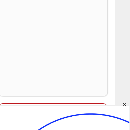
×
Álláspályázatok