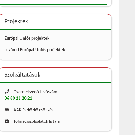
Projektek
Európai Uniós projektek
Lezárult Európai Uniós projektek
Szolgáltatások
Gyermekvédő Hívószám
06 80 21 20 21
AAK Eszközkölcsönzés
Tolmácsszolgálatok listája