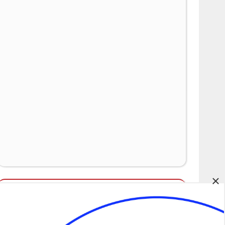
×
Álláspályázatok