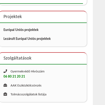
Projektek
Európai Uniós projektek
Lezárult Európai Uniós projektek
Szolgáltatások
Gyermekvédő Hívószám
06 80 21 20 21
AAK Eszközkölcsönzés
Tolmácsszolgálatok listája