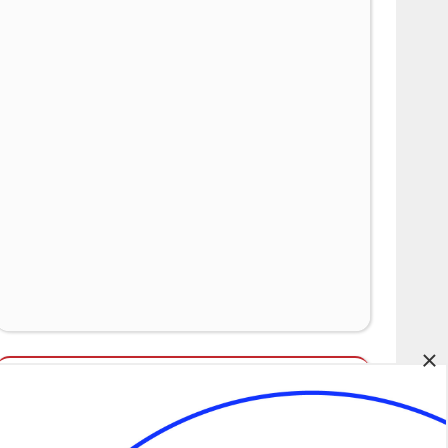
×
Álláspályázatok