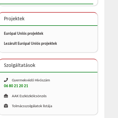
Projektek
Európai Uniós projektek
Lezárult Európai Uniós projektek
Szolgáltatások
Gyermekvédő Hívószám
06 80 21 20 21
AAK Eszközkölcsönzés
Tolmácsszolgálatok listája