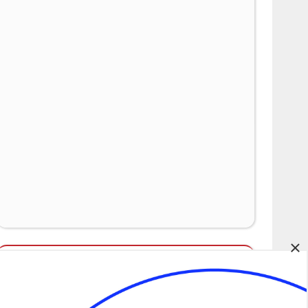
×
Álláspályázatok