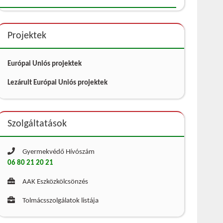
Projektek
Európai Uniós projektek
Lezárult Európai Uniós projektek
Szolgáltatások
Gyermekvédő Hívószám
06 80 21 20 21
AAK Eszközkölcsönzés
Tolmácsszolgálatok listája