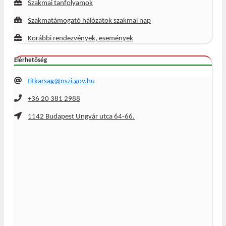
Szakmai tanfolyamok
Szakmatámogató hálózatok szakmai nap
Korábbi rendezvények, események
Elérhetőség
titkarsag@nszi.gov.hu
+36 20 381 2988
1142 Budapest Ungvár utca 64-66.