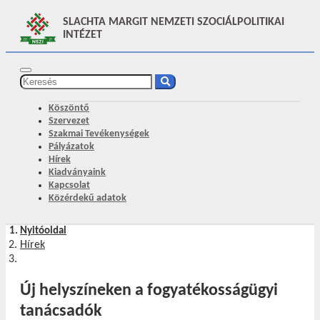
SLACHTA MARGIT NEMZETI SZOCIÁLPOLITIKAI
INTÉZET
Köszöntő
Szervezet
Szakmai Tevékenységek
Pályázatok
Hírek
Kiadványaink
Kapcsolat
Közérdekű adatok
Nyitóoldal
Hírek
Új helyszíneken a fogyatékosságügyi
tanácsadók