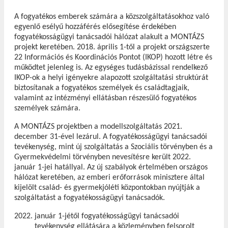
A fogyatékos emberek számára a közszolgáltatásokhoz való
egyenlő esélyű hozzáférés elősegítése érdekében
fogyatékosságügyi tanácsadói hálózat alakult a MONTÁZS
projekt keretében. 2018. április 1-től a projekt országszerte
22 Információs és Koordinációs Pontot (IKOP) hozott létre és
működtet jelenleg is. Az egységes tudásbázissal rendelkező
IKOP-ok a helyi igényekre alapozott szolgáltatási struktúrát
biztosítanak a fogyatékos személyek és családtagjaik,
valamint az intézményi ellátásban részesülő fogyatékos
személyek számára.
A MONTÁZS projektben a modellszolgáltatás 2021.
december 31-ével lezárul. A fogyatékosságügyi tanácsadói
tevékenység, mint új szolgáltatás a Szociális törvényben és a
Gyermekvédelmi törvényben nevesítésre került 2022.
január 1-jei hatállyal. Az új szabályok értelmében országos
hálózat keretében, az emberi erőforrások minisztere által
kijelölt család- és gyermekjóléti központokban nyújtják a
szolgáltatást a fogyatékosságügyi tanácsadók.
január 1-jétől fogyatékosságügyi tanácsadói
tevékenység ellátására a közleményben felsorolt