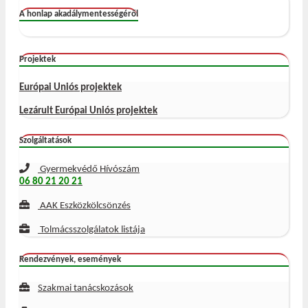
A honlap akadálymentességéről
Projektek
Európai Uniós projektek
Lezárult Európai Uniós projektek
Szolgáltatások
Gyermekvédő Hívószám
06 80 21 20 21
AAK Eszközkölcsönzés
Tolmácsszolgálatok listája
Rendezvények, események
Szakmai tanácskozások