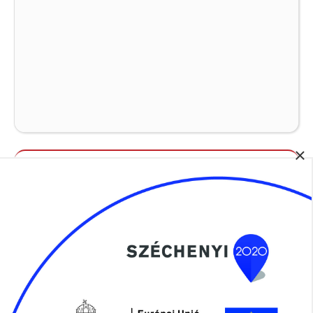
×
Álláspályázatok
Szociális Ágazati Portál
SZOCIÁLIS ÁGAZATI PORTÁL