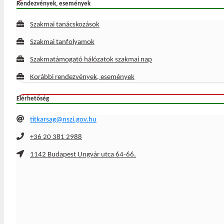
Rendezvények, események
Szakmai tanácskozások
Szakmai tanfolyamok
Szakmatámogató hálózatok szakmai nap
Korábbi rendezvények, események
Elérhetőség
titkarsag@nszi.gov.hu
+36 20 381 2988
1142 Budapest Ungvár utca 64-66.