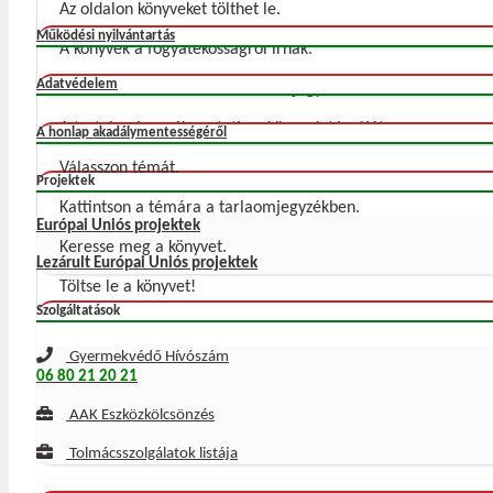
Az oldalon könyveket tölthet le.
Működési nyilvántartás
A könyvek a fogyatékosságról írnak.
Adatvédelem
Bal oldalon olvasható a tartalomjegyzék.
A tartalomjegyzék mutatja a könyvek témáját.
A honlap akadálymentességéről
Válasszon témát.
Projektek
Kattintson a témára a tarlaomjegyzékben.
Európai Uniós projektek
Keresse meg a könyvet.
Lezárult Európai Uniós projektek
Töltse le a könyvet!
Szolgáltatások
Gyermekvédő Hívószám
06 80 21 20 21
AAK Eszközkölcsönzés
Tolmácsszolgálatok listája