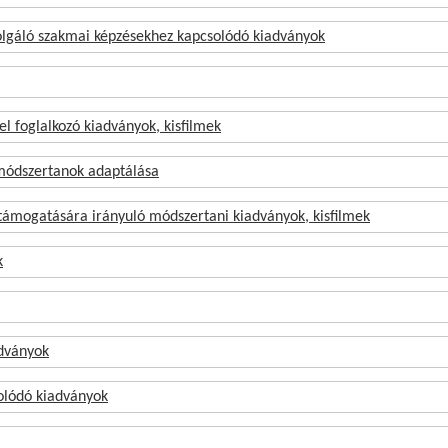
zolgáló szakmai képzésekhez kapcsolódó kiadványok
 foglalkozó kiadványok, kisfilmek
 módszertanok adaptálása
s támogatására irányuló módszertani kiadványok, kisfilmek
k
adványok
olódó kiadványok