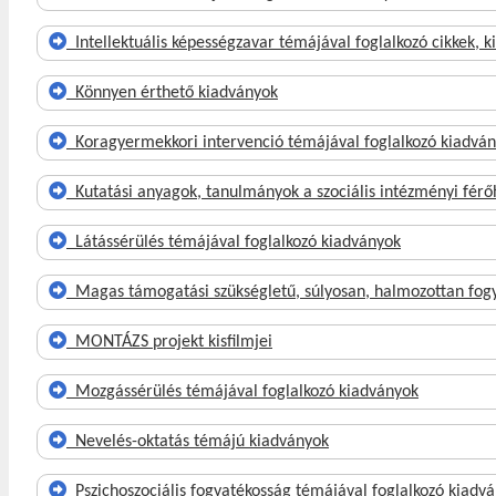
Intellektuális képességzavar témájával foglalkozó cikkek, 
Könnyen érthető kiadványok
Koragyermekkori intervenció témájával foglalkozó kiadvá
Kutatási anyagok, tanulmányok a szociális intézményi férő
Látássérülés témájával foglalkozó kiadványok
Magas támogatási szükségletű, súlyosan, halmozottan fogy
MONTÁZS projekt kisfilmjei
Mozgássérülés témájával foglalkozó kiadványok
Nevelés-oktatás témájú kiadványok
Pszichoszociális fogyatékosság témájával foglalkozó kiadv