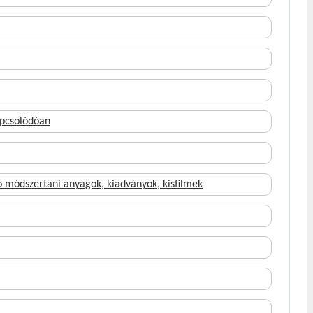
apcsolódóan
 módszertani anyagok, kiadványok, kisfilmek