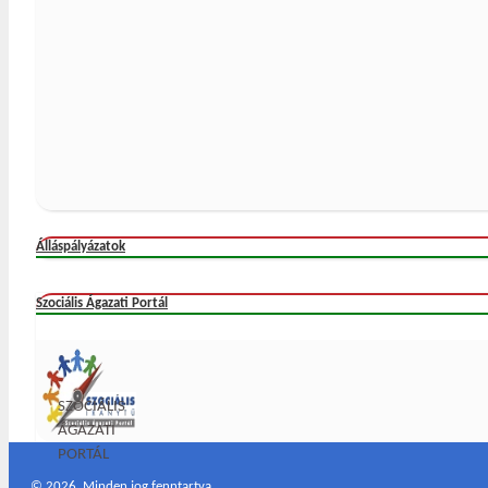
Álláspályázatok
Szociális Ágazati Portál
SZOCIÁLIS
ÁGAZATI
PORTÁL
©
2026. Minden jog fenntartva