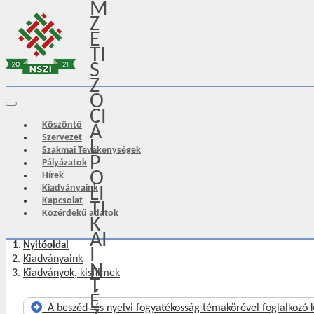
M
Z
E
TI
S
Z
O
CI
Köszöntő
Á
Szervezet
L
Szakmai Tevékenységek
P
Pályázatok
O
Hírek
Kiadványaink
LI
Kapcsolat
TI
Közérdekű adatok
K
AI
Nyitóoldal
I
Kiadványaink
N
Kiadványok, kisfilmek
T
É
A beszéd- és nyelvi fogyatékosság témakörével foglalkozó 