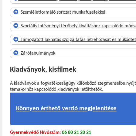
Szemléletformáló sorozat munkafüzetekkel
Szociális intézményi férőhely kiváltáshoz kapcsolódó móds
Támogatott lakhatás szolgáltatás létrehozását és működte
Zárótanulmányok
Kiadványok, kisfilmek
A kiadványok a fogyatékosságügy különböző szegmenseibe nyújta
témakörhöz kapcsolódó kiadványok letölthetők.
Könnyen érthető verzió megjelenítése
Gyermekvédő Hívószám:
06 80 21 20 21