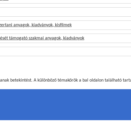
zertani anyagok, kiadványok, kisfilmek
tését támogató szakmai anyagok, kiadványok
nak betekintést. A különböző témakörök a bal oldalon található tar