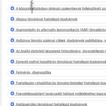
Z
E
A közszolgáltatásban dolgozó szakemberek felkészítését s
T
Abúzus témájával foglalkozó kiadványok
Augmentatív és alternatív kommunikáció (AAK) témakörével
Autizmus témájú szakmai cikkek, kiadványok publikálása,
Az önálló életviteli készségek fejlesztésére, önrendelkezé
Egyenlő esélyű hozzáférés témájával foglalkozó kiadványo
Felmérés, diagnosztika
Foglalkozási rehabilitációs tématerületekkel foglalkozó ki
Fogyatékosságügyi tanácsadói hálózat működéséhez kapcs
Hallássérülés témájával foglalkozó kiadványok