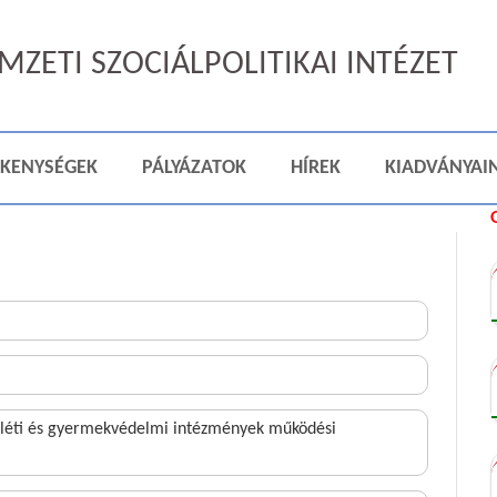
ZETI SZOCIÁLPOLITIKAI INTÉZET
ÉKENYSÉGEK
PÁLYÁZATOK
HÍREK
KIADVÁNYAI
óléti és gyermekvédelmi intézmények működési