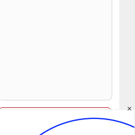
×
Álláspályázatok