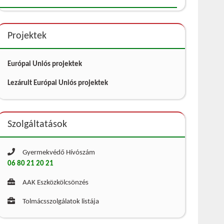
Projektek
Európai Uniós projektek
Lezárult Európai Uniós projektek
Szolgáltatások
Gyermekvédő Hívószám
06 80 21 20 21
AAK Eszközkölcsönzés
Tolmácsszolgálatok listája