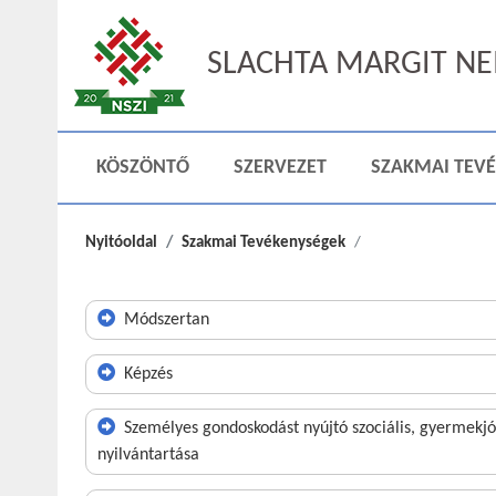
SLACHTA MARGIT NEM
KÖSZÖNTŐ
SZERVEZET
SZAKMAI TEV
Nyitóoldal
Szakmai Tevékenységek
Módszertan
Képzés
Személyes gondoskodást nyújtó szociális, gyermekj
nyilvántartása