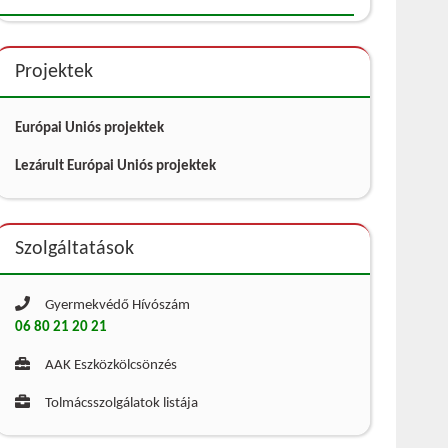
Projektek
Európai Uniós projektek
Lezárult Európai Uniós projektek
Szolgáltatások
Gyermekvédő Hívószám
06 80 21 20 21
AAK Eszközkölcsönzés
Tolmácsszolgálatok listája