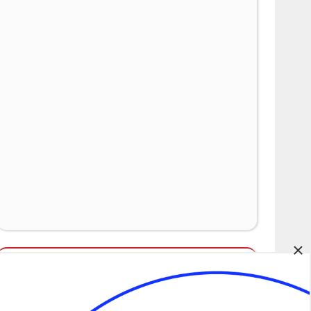
×
Álláspályázatok