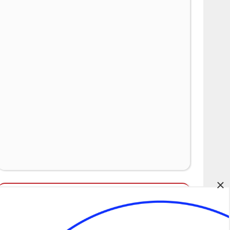
×
Álláspályázatok