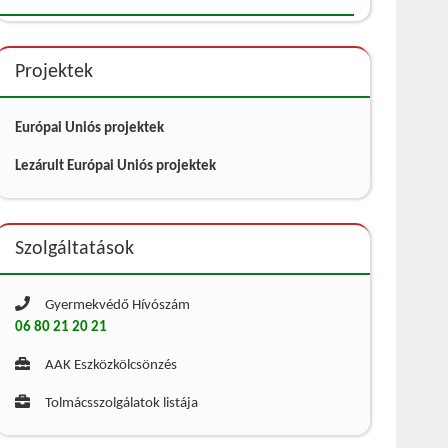
Projektek
Európai Uniós projektek
Lezárult Európai Uniós projektek
Szolgáltatások
Gyermekvédő Hívószám
06 80 21 20 21
AAK Eszközkölcsönzés
Tolmácsszolgálatok listája