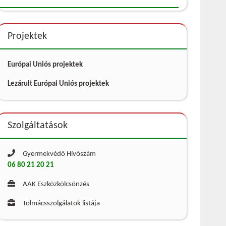
Projektek
Európai Uniós projektek
Lezárult Európai Uniós projektek
Szolgáltatások
Gyermekvédő Hívószám
06 80 21 20 21
AAK Eszközkölcsönzés
Tolmácsszolgálatok listája