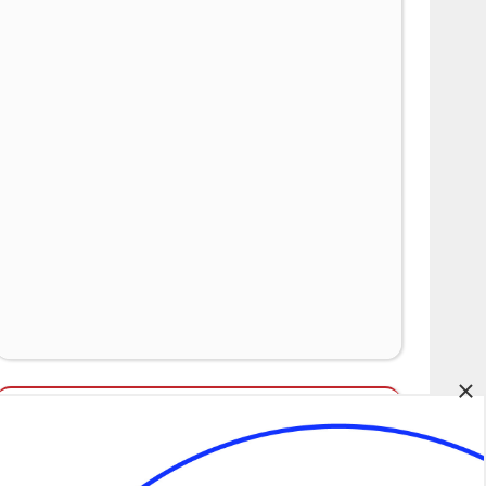
×
Álláspályázatok