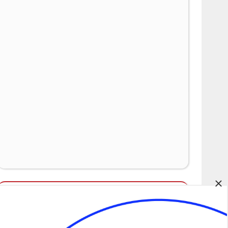
×
Álláspályázatok