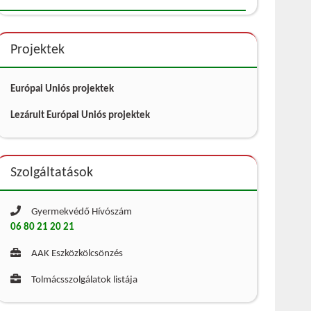
Projektek
Európai Uniós projektek
Lezárult Európai Uniós projektek
Szolgáltatások
Gyermekvédő Hívószám
06 80 21 20 21
AAK Eszközkölcsönzés
Tolmácsszolgálatok listája