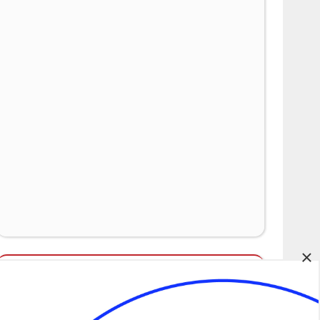
×
Álláspályázatok