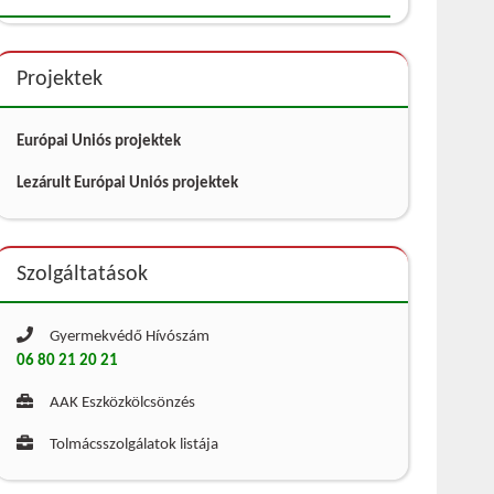
Projektek
Európai Uniós projektek
Lezárult Európai Uniós projektek
Szolgáltatások
Gyermekvédő Hívószám
06 80 21 20 21
AAK Eszközkölcsönzés
Tolmácsszolgálatok listája