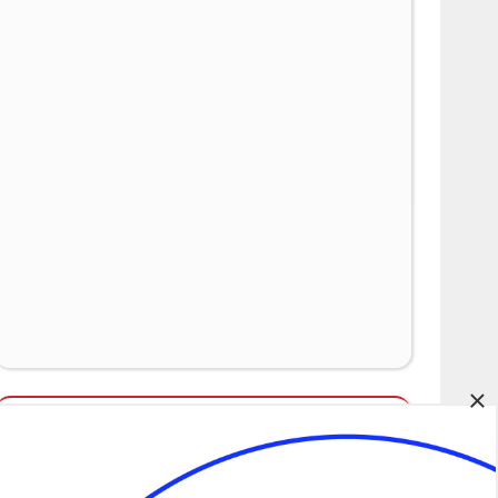
×
Álláspályázatok