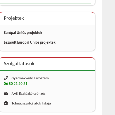
Projektek
Európai Uniós projektek
Lezárult Európai Uniós projektek
Szolgáltatások
Gyermekvédő Hívószám
06 80 21 20 21
AAK Eszközkölcsönzés
Tolmácsszolgálatok listája