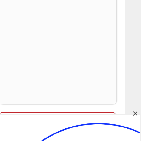
×
Álláspályázatok