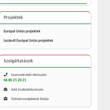
Projektek
Európai Uniós projektek
Lezárult Európai Uniós projektek
Szolgáltatások
Gyermekvédő Hívószám
06 80 21 20 21
AAK Eszközkölcsönzés
Tolmácsszolgálatok listája