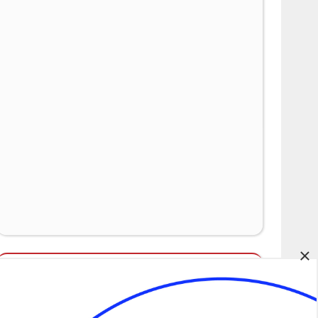
×
Álláspályázatok