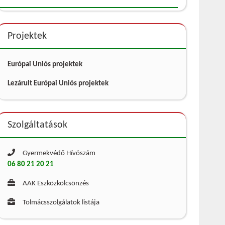
Projektek
Európai Uniós projektek
Lezárult Európai Uniós projektek
Szolgáltatások
Gyermekvédő Hívószám
06 80 21 20 21
AAK Eszközkölcsönzés
Tolmácsszolgálatok listája