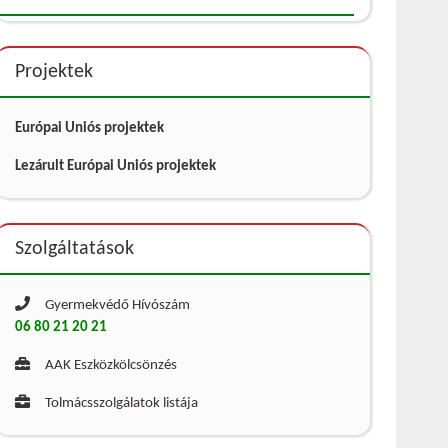
Projektek
Európai Uniós projektek
Lezárult Európai Uniós projektek
Szolgáltatások
Gyermekvédő Hívószám
06 80 21 20 21
AAK Eszközkölcsönzés
Tolmácsszolgálatok listája