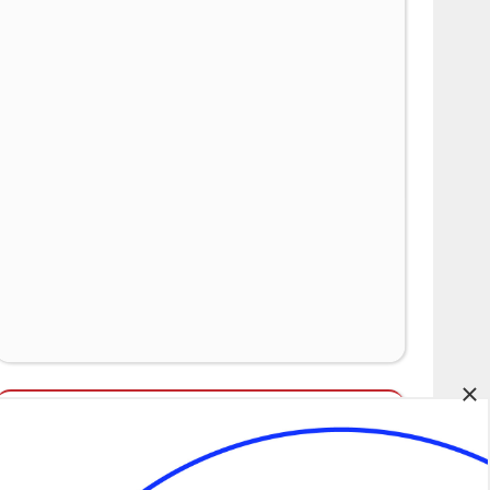
×
Álláspályázatok