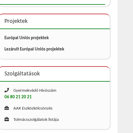
Projektek
Európai Uniós projektek
Lezárult Európai Uniós projektek
Szolgáltatások
Gyermekvédő Hívószám
06 80 21 20 21
AAK Eszközkölcsönzés
Tolmácsszolgálatok listája