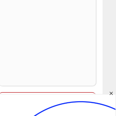
×
Álláspályázatok