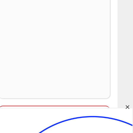
×
Álláspályázatok