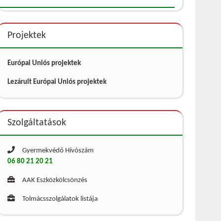
Projektek
Európai Uniós projektek
Lezárult Európai Uniós projektek
Szolgáltatások
Gyermekvédő Hívószám
06 80 21 20 21
AAK Eszközkölcsönzés
Tolmácsszolgálatok listája