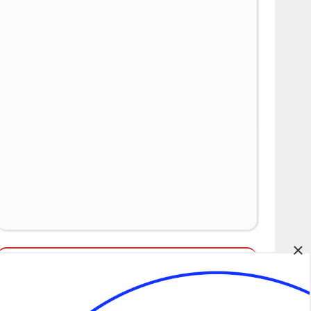
×
Álláspályázatok