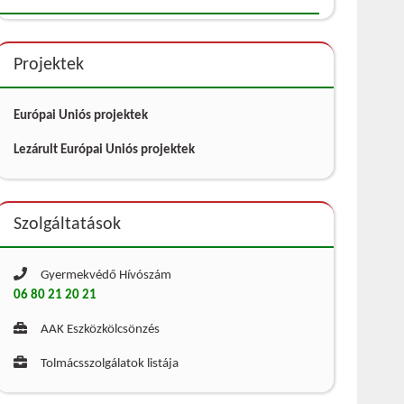
Projektek
Európai Uniós projektek
Lezárult Európai Uniós projektek
Szolgáltatások
Gyermekvédő Hívószám
06 80 21 20 21
AAK Eszközkölcsönzés
Tolmácsszolgálatok listája