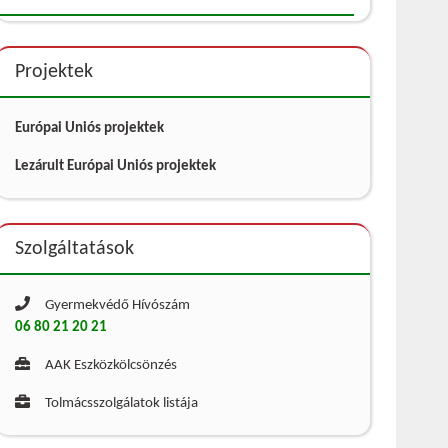
Projektek
Európai Uniós projektek
Lezárult Európai Uniós projektek
Szolgáltatások
Gyermekvédő Hívószám
06 80 21 20 21
AAK Eszközkölcsönzés
Tolmácsszolgálatok listája