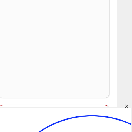
×
Álláspályázatok