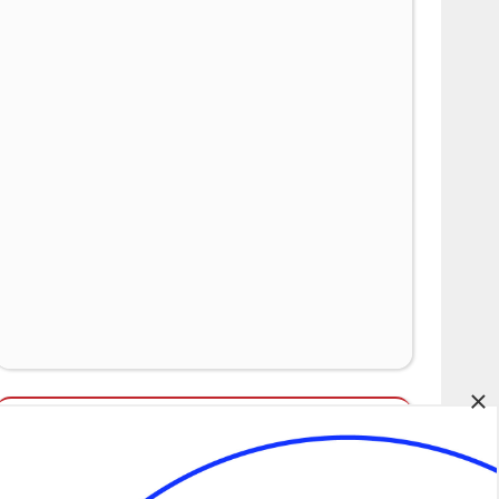
×
Álláspályázatok