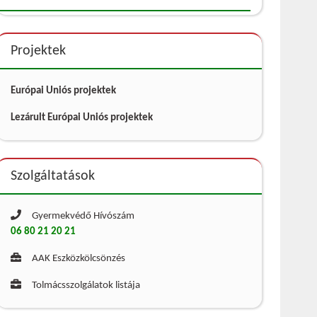
Projektek
Európai Uniós projektek
Lezárult Európai Uniós projektek
Szolgáltatások
Gyermekvédő Hívószám
06 80 21 20 21
AAK Eszközkölcsönzés
Tolmácsszolgálatok listája