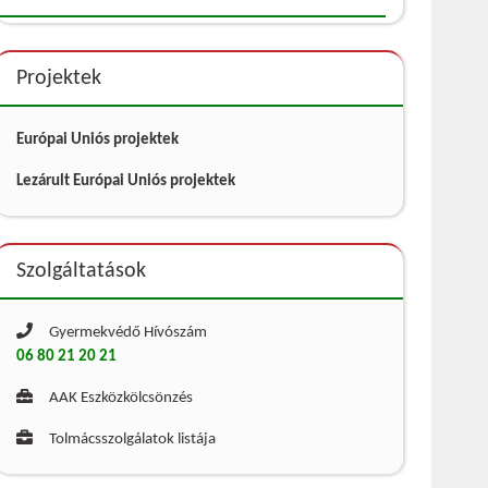
Projektek
Európai Uniós projektek
Lezárult Európai Uniós projektek
Szolgáltatások
Gyermekvédő Hívószám
06 80 21 20 21
AAK Eszközkölcsönzés
Tolmácsszolgálatok listája