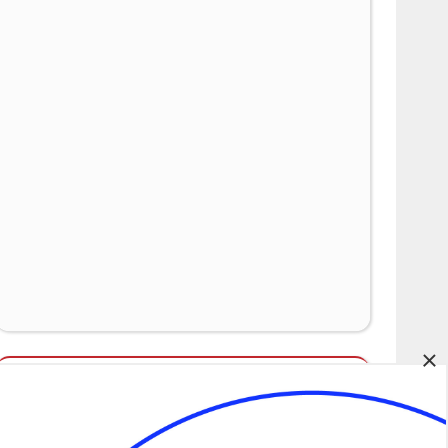
×
Álláspályázatok