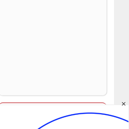
×
Álláspályázatok