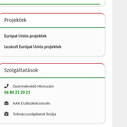
Projektek
Európai Uniós projektek
Lezárult Európai Uniós projektek
Szolgáltatások
Gyermekvédő Hívószám
06 80 21 20 21
AAK Eszközkölcsönzés
Tolmácsszolgálatok listája