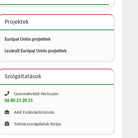
Projektek
Európai Uniós projektek
Lezárult Európai Uniós projektek
Szolgáltatások
Gyermekvédő Hívószám
06 80 21 20 21
AAK Eszközkölcsönzés
Tolmácsszolgálatok listája