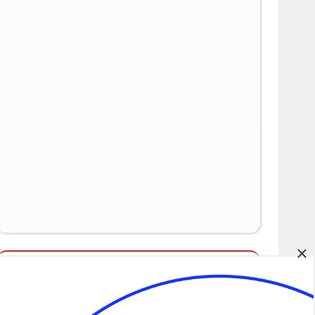
×
Álláspályázatok