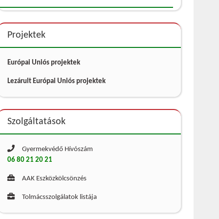
Projektek
Európai Uniós projektek
Lezárult Európai Uniós projektek
Szolgáltatások
Gyermekvédő Hívószám
06 80 21 20 21
AAK Eszközkölcsönzés
Tolmácsszolgálatok listája