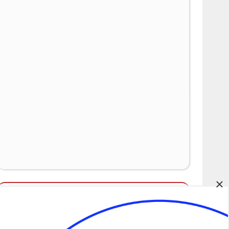
×
Álláspályázatok