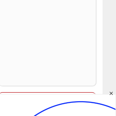
×
Álláspályázatok