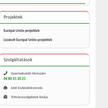
Projektek
Európai Uniós projektek
Lezárult Európai Uniós projektek
Szolgáltatások
Gyermekvédő Hívószám
06 80 21 20 21
AAK Eszközkölcsönzés
Tolmácsszolgálatok listája