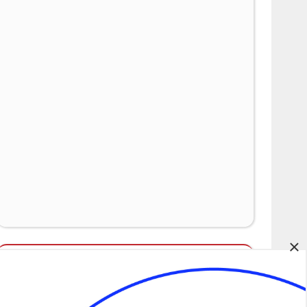
×
Álláspályázatok