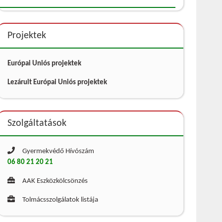
Projektek
Európai Uniós projektek
Lezárult Európai Uniós projektek
Szolgáltatások
Gyermekvédő Hívószám
06 80 21 20 21
AAK Eszközkölcsönzés
Tolmácsszolgálatok listája