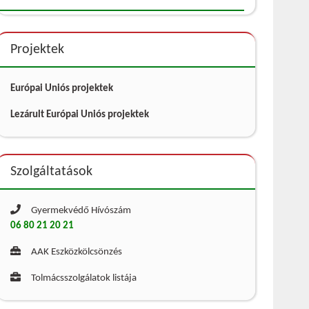
Projektek
Európai Uniós projektek
Lezárult Európai Uniós projektek
Szolgáltatások
Gyermekvédő Hívószám
06 80 21 20 21
AAK Eszközkölcsönzés
Tolmácsszolgálatok listája