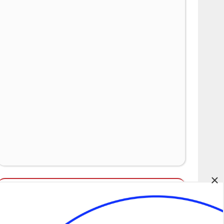
×
Álláspályázatok