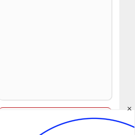
×
Álláspályázatok