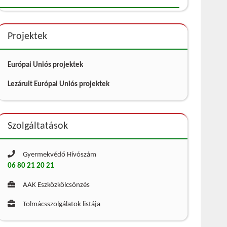
Projektek
Európai Uniós projektek
Lezárult Európai Uniós projektek
Szolgáltatások
Gyermekvédő Hívószám
06 80 21 20 21
AAK Eszközkölcsönzés
Tolmácsszolgálatok listája