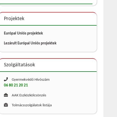
Projektek
Európai Uniós projektek
Lezárult Európai Uniós projektek
Szolgáltatások
Gyermekvédő Hívószám
06 80 21 20 21
AAK Eszközkölcsönzés
Tolmácsszolgálatok listája