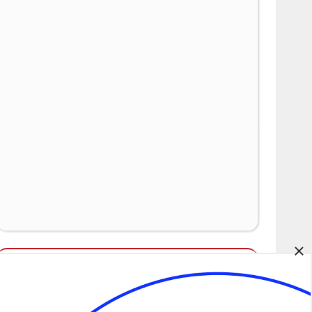
×
Álláspályázatok