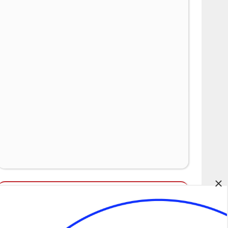
×
Álláspályázatok