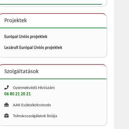
Projektek
Európai Uniós projektek
Lezárult Európai Uniós projektek
Szolgáltatások
Gyermekvédő Hívószám
06 80 21 20 21
AAK Eszközkölcsönzés
Tolmácsszolgálatok listája