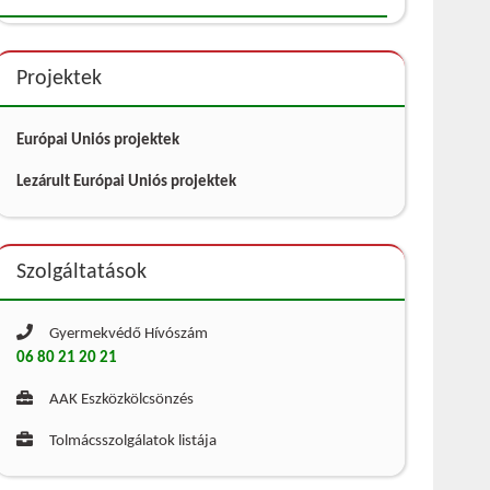
Projektek
Európai Uniós projektek
Lezárult Európai Uniós projektek
Szolgáltatások
Gyermekvédő Hívószám
06 80 21 20 21
AAK Eszközkölcsönzés
Tolmácsszolgálatok listája