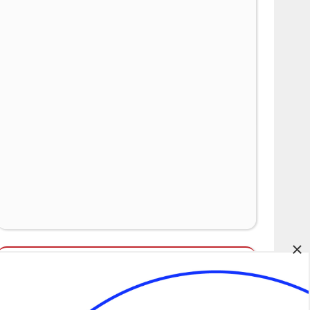
×
Álláspályázatok