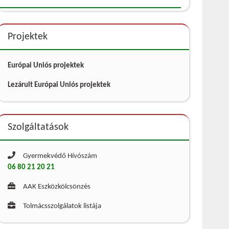
Projektek
Európai Uniós projektek
Lezárult Európai Uniós projektek
Szolgáltatások
Gyermekvédő Hívószám
06 80 21 20 21
AAK Eszközkölcsönzés
Tolmácsszolgálatok listája