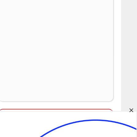
×
Álláspályázatok