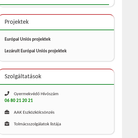
Projektek
Európai Uniós projektek
Lezárult Európai Uniós projektek
Szolgáltatások
Gyermekvédő Hívószám
06 80 21 20 21
AAK Eszközkölcsönzés
Tolmácsszolgálatok listája