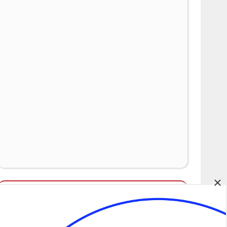
×
Álláspályázatok