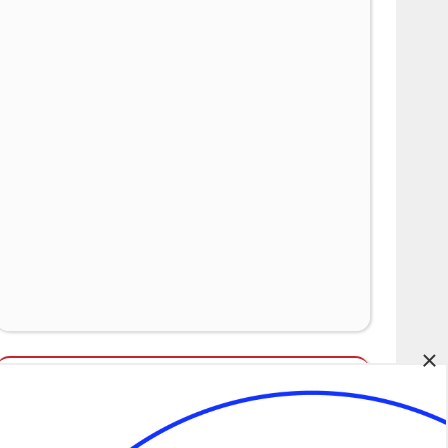
×
Álláspályázatok