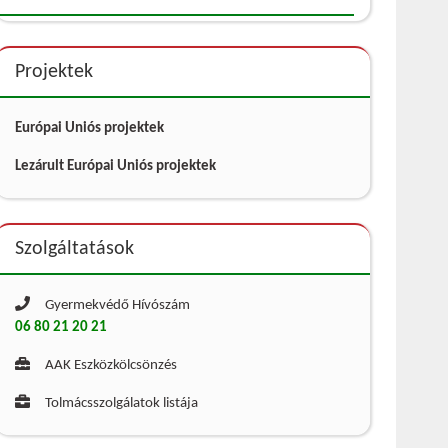
Projektek
Európai Uniós projektek
Lezárult Európai Uniós projektek
Szolgáltatások
Gyermekvédő Hívószám
06 80 21 20 21
AAK Eszközkölcsönzés
Tolmácsszolgálatok listája