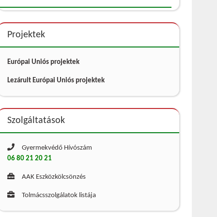
Projektek
Európai Uniós projektek
Lezárult Európai Uniós projektek
Szolgáltatások
Gyermekvédő Hívószám
06 80 21 20 21
AAK Eszközkölcsönzés
Tolmácsszolgálatok listája