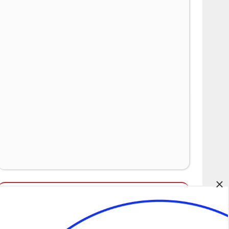
×
Álláspályázatok