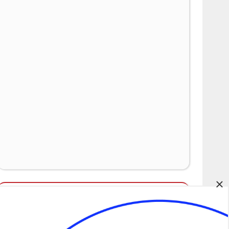
×
Álláspályázatok