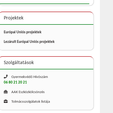
Projektek
Európai Uniós projektek
Lezárult Európai Uniós projektek
Szolgáltatások
Gyermekvédő Hívószám
06 80 21 20 21
AAK Eszközkölcsönzés
Tolmácsszolgálatok listája