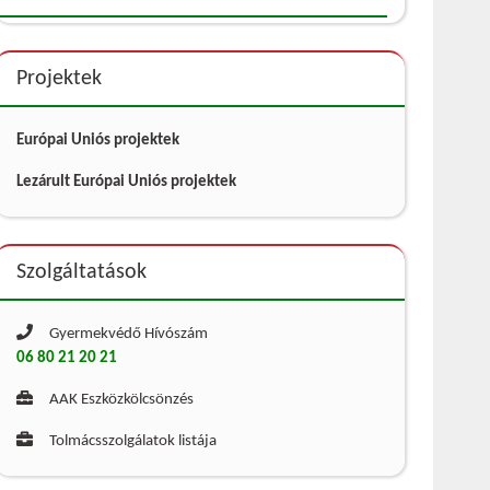
Projektek
Európai Uniós projektek
Lezárult Európai Uniós projektek
Szolgáltatások
Gyermekvédő Hívószám
06 80 21 20 21
AAK Eszközkölcsönzés
Tolmácsszolgálatok listája