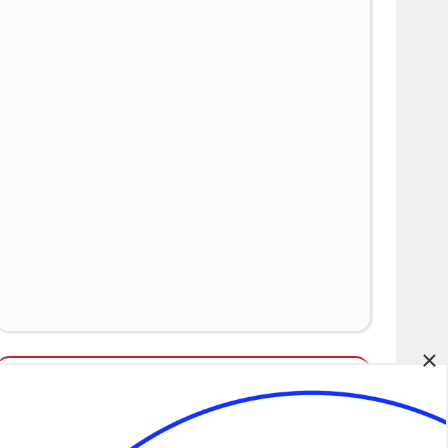
×
Álláspályázatok