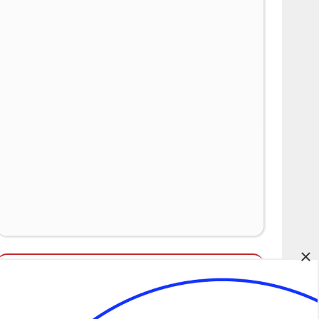
×
Álláspályázatok