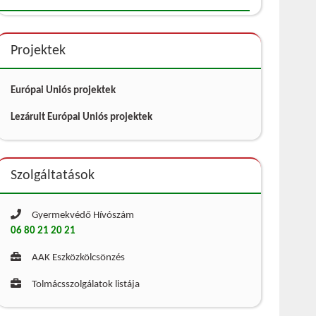
Projektek
Európai Uniós projektek
Lezárult Európai Uniós projektek
Szolgáltatások
Gyermekvédő Hívószám
06 80 21 20 21
AAK Eszközkölcsönzés
Tolmácsszolgálatok listája