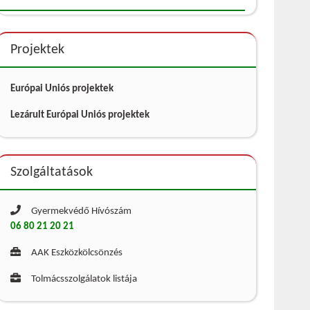
Projektek
Európai Uniós projektek
Lezárult Európai Uniós projektek
Szolgáltatások
Gyermekvédő Hívószám
06 80 21 20 21
AAK Eszközkölcsönzés
Tolmácsszolgálatok listája