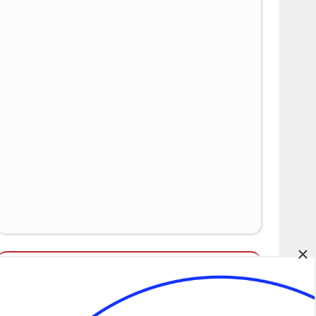
×
Álláspályázatok